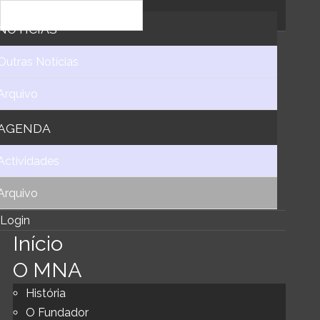
NOTICIAS
Outras Notícias
Arquivo
AGENDA
Actividades
Arquivo
Login
Início
O MNA
História
O Fundador