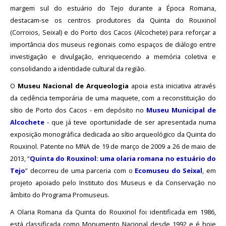
Acordos
margem sul do estuário do Tejo durante a Época Romana,
e
Protocolos
destacam-se os centros produtores da Quinta do Rouxinol
de
(Corroios, Seixal) e do Porto dos Cacos (Alcochete) para reforçar a
colaboração
importância dos museus regionais como espaços de diálogo entre
investigação e divulgação, enriquecendo a memória coletiva e
Público
e
consolidando a identidade cultural da região.
voluntariado
O
Museu Nacional de Arqueologia
apoia esta iniciativa através
NOTICIAS
da cedência temporária de uma maquete, com a reconstituição do
sítio de Porto dos Cacos - em depósito no
Museu Municipal de
Alcochete
- que já teve oportunidade de ser apresentada numa
Outras
Notícias
exposição monográfica dedicada ao sítio arqueológico da Quinta do
Rouxinol. Patente no MNA de 19 de março de 2009 a 26 de maio de
Arquivo
2013, “
Quinta do Rouxinol: uma olaria romana no estuário do
Tejo
” decorreu de uma parceria com o
Ecomuseu do Seixal
, em
AGENDA
projeto apoiado pelo Instituto dos Museus e da Conservação no
âmbito do Programa Promuseus.
Actividades
A Olaria Romana da Quinta do Rouxinol foi identificada em 1986,
está classificada como Monumento Nacional desde 1992 e é hoje