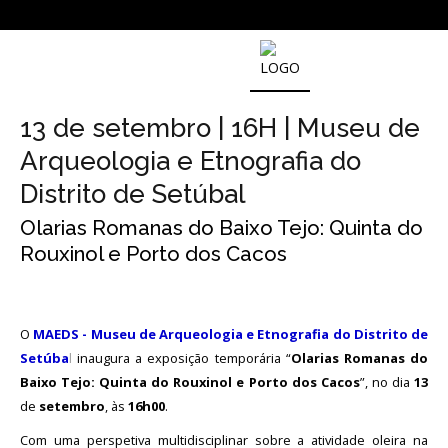
SOBRE
O
13 de setembro | 16H | Museu de
MUSEU
NACIONAL
Arqueologia e Etnografia do
DE
ARQUEOLOGIA
Distrito de Setúbal
Olarias Romanas do Baixo Tejo: Quinta do
Rouxinol e Porto dos Cacos
História
O
Fundador
O
MAEDS - Museu de Arqueologia e Etnografia do Distrito de
Setúba
l
inaugura a exposição temporária “
Olarias Romanas do
Regulamentos
e
Baixo Tejo: Quinta do Rouxinol e Porto dos Cacos
”, no dia
13
Relatórios
de
setembro
, às
16h00
.
Oficiais
Com uma perspetiva multidisciplinar sobre a atividade oleira na