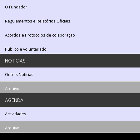
Cooperação
O Fundador
Serviços
Regulamentos e Relatórios Oficiais
LOJA
Acordos e Protocolos de colaboração
Notícias/Destaques
Público e voluntariado
NOTICIAS
Outras Notícias
Arquivo
AGENDA
Actividades
Arquivo