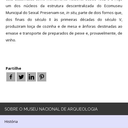
Arquivo
um dos núcleos da estrutura descentralizada do Ecomuseu
Municipal do Seixal. Preservam-se,
in situ
, parte de dois fornos que,
dos finais do século II às primeiras décadas do século V,
Login
produziram loiça de cozinha e de mesa e ânforas destinadas ao
envase e transporte de preparados de peixe e, provavelmente, de
vinho.
Início
O
MNA
Partilhe
ESCUTA
EXTERNA
130
ANOS
DO
MNA
SOBRE
O MUSEU NACIONAL DE ARQUEOLOGIA
História
Exposições