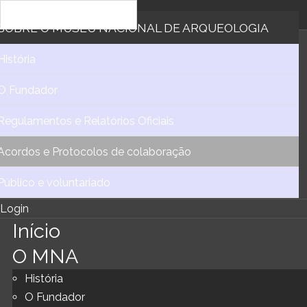
SOBRE
O MUSEU NACIONAL DE ARQUEOLOGIA
História
O Fundador
Regulamentos e Relatórios Oficiais
Acordos e Protocolos de colaboração
Público e voluntariado
Login
Início
O MNA
História
O Fundador