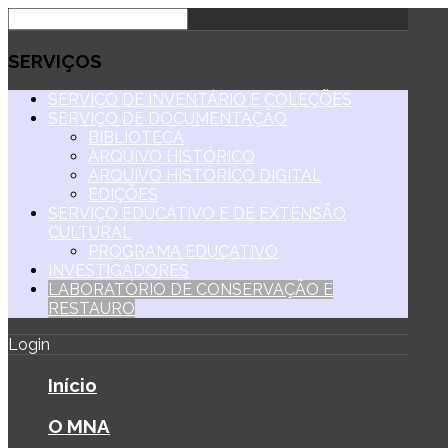
SERVIÇOS
SERVIÇO DE INVENTÁRIO E COLEÇÕES
SERVIÇO DE DOCUMENTAÇÃO
BIBLIOTECA
ARQUIVO HISTÓRICO
ARQUIVO HISTÓRICO DIGITAL
EDIÇÕES
SERVIÇO EDUCATIVO E DE EXTENSÃO
CULTURAL
PROGRAMA EDUCATIVO
INVESTIGADORES
LABORATÓRIO DE CONSERVAÇÃO E
RESTAURO
Login
Início
O MNA