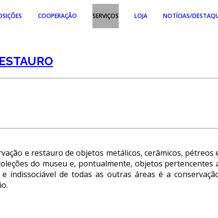
OSIÇÕES
COOPERAÇÃO
SERVIÇOS
LOJA
NOTÍCIAS/DESTAQ
ERMANENTES
PROJETOS NACIONAIS
SERVIÇO DE INVENTÁRIO E COLEÇÕES
RESTAURO
EMPORÁRIAS
PROJETOS INTERNACIONAIS
SERVIÇO DE DOCUMENTAÇÃO
BIBLIOTECA
NTERNACIONAIS COM PARTICIPAÇÃO DO MNA
SERVIÇO EDUCATIVO E DE EXTENSÃO CULT
ARQUIVO HISTÓRICO
PROGRAMA EDUCATIVO
ISTÓRICO
INVESTIGADORES
vação e restauro de objetos metálicos, cerâmicos, pétreos 
coleções do museu e, pontualmente, objetos pertencentes 
e indissociável de todas as outras áreas é a conservaçã
ARQUIVO HISTÓRICO DIGITAL
LABORATÓRIO DE CONSERVAÇÃO E RESTA
io.
EDIÇÕES