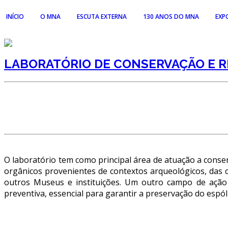
INÍCIO
O MNA
ESCUTA EXTERNA
130 ANOS DO MNA
EXP
HISTÓRIA
P
LABORATÓRIO DE CONSERVAÇÃO E 
O FUNDADOR
T
REGULAMENTOS E RELATÓRIOS OFICIAIS
I
ACORDOS E PROTOCOLOS DE COLABORAÇÃO
H
O laboratório tem como principal área de atuação a conser
orgânicos provenientes de contextos arqueológicos, das 
outros Museus e instituições. Um outro campo de ação 
PÚBLICO E VOLUNTARIADO
preventiva, essencial para garantir a preservação do espól