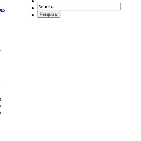
CONTACTOS
AGENDA
UES
PREPARE A SUA VISITA
URAL
e
a
o
URO