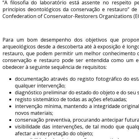
SERVIÇOS – PREÇÁRIO
“A filosofia do laboratório está assente no respeito 
princípios deontológicos da conservação e restauro” de
Confederation of Conservator-Restorers Organizations (E
Para um bom desempenho dos objetivos que propomo
arqueológicos desde a descoberta até à exposição é long
restauro, que podem permitir um melhor conhecimento de
conservação e restauro pode ser entendida como um ep
obedecer à seguinte sequência de requisitos:
documentação através do registo fotográfico do es
qualquer intervenção;
diagnóstico preliminar do estado do objeto e do seu si
registo sistemático de todas as ações efetuadas;
intervenção mínima, mantendo a integridade original
novos materiais;
conservação preventiva, procurando antecipar futuras
visibilidade das intervenções, de tal modo que qualq
afectar a interpretação do objeto;