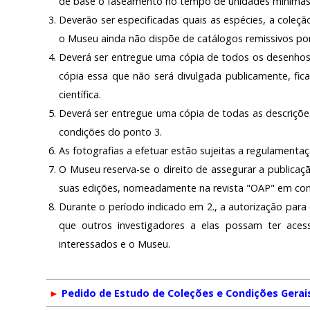
de base o faseamento no tempo de unidades mínimas d
Deverão ser especificadas quais as espécies, a coleç
o Museu ainda não dispõe de catálogos remissivos por 
Deverá ser entregue uma cópia de todos os desenhos
cópia essa que não será divulgada publicamente, fic
científica.
Deverá ser entregue uma cópia de todas as descriçõ
condições do ponto 3.
As fotografias a efetuar estão sujeitas a regulamentaç
O Museu reserva-se o direito de assegurar a publica
suas edições, nomeadamente na revista "OAP" em con
Durante o período indicado em 2., a autorização para
que outros investigadores a elas possam ter ace
interessados e o Museu.
►
Pedido de Estudo de Coleções e Condições Gerai