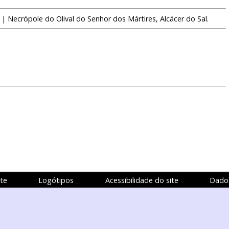
s
| Necrópole do Olival do Senhor dos Mártires, Alcácer do Sal.
te
Logótipos
Acessibilidade do site
Dados