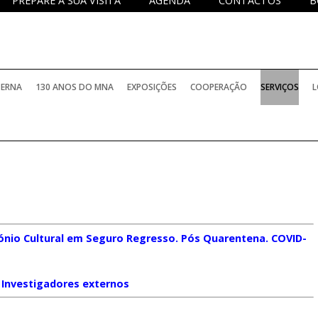
PREPARE A SUA VISITA
AGENDA
CONTACTOS
B
TERNA
130 ANOS DO MNA
EXPOSIÇÕES
COOPERAÇÃO
SERVIÇOS
L
nio Cultural em Seguro Regresso. Pós Quarentena. COVID-
Investigadores externos