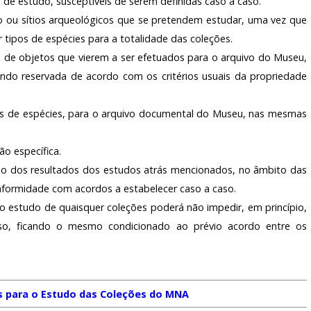
e estudo, susceptíveis de serem definidas caso a caso.
ão ou sítios arqueológicos que se pretendem estudar, uma vez que
tipos de espécies para a totalidade das coleções.
 de objetos que vierem a ser efetuados para o arquivo do Museu,
ando reservada de acordo com os critérios usuais da propriedade
es de espécies, para o arquivo documental do Museu, nas mesmas
ão específica.
ção dos resultados dos estudos atrás mencionados, no âmbito das
formidade com acordos a estabelecer caso a caso.
 o estudo de quaisquer coleções poderá não impedir, em princípio,
sso, ficando o mesmo condicionado ao prévio acordo entre os
s para o Estudo das Coleções do MNA