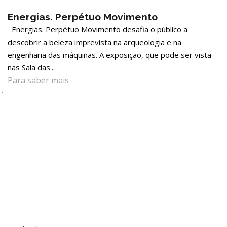
Energias. Perpétuo Movimento
Início
Energias. Perpétuo Movimento desafia o público a
descobrir a beleza imprevista na arqueologia e na
O
engenharia das máquinas. A exposição, que pode ser vista
MNA
nas Sala das...
Para saber mais
ESCUTA
EXTERNA
130
ANOS
DO
MNA
Exposições
Cooperação
Serviços