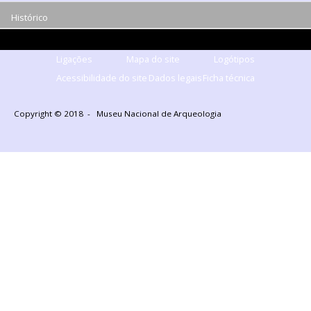
Histórico
Ligações
Mapa do site
Logótipos
Acessibilidade do site
Dados legais
Ficha técnica
Copyright © 2018 - Museu Nacional de Arqueologia