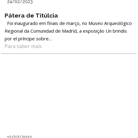
LOJA
24/02/2023
Notícias/Destaques
Pátera de Titúlcia
Foi inaugurado em finais de março, no Museo Arqueológico
Regional da Comunidad de Madrid, a exposição Un brindis
por el príncipe sobre...
Para saber mais
12/07/2022