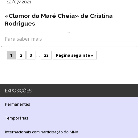
12/07/2021
«Clamor da Maré Cheia» de Cristina
Rodrigues
...
Para saber mais
1
2
3
…
22
Página seguinte »
EXPOSIÇÕES
Permanentes
Temporárias
Internacionais com participação do MNA