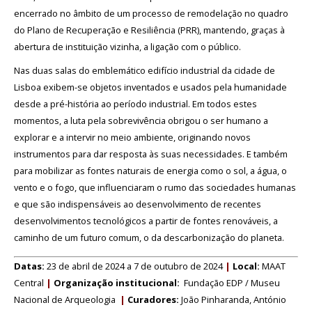
encerrado no âmbito de um processo de remodelação no quadro
do Plano de Recuperação e Resiliência (PRR), mantendo, graças à
Início
abertura de instituição vizinha, a ligação com o público.
O
Nas duas salas do emblemático edifício industrial da cidade de
MNA
Lisboa exibem-se objetos inventados e usados pela humanidade
desde a pré-história ao período industrial. Em todos estes
ESCUTA
momentos, a luta pela sobrevivência obrigou o ser humano a
EXTERNA
explorar e a intervir no meio ambiente, originando novos
130
instrumentos para dar resposta às suas necessidades. E também
ANOS
para mobilizar as fontes naturais de energia como o sol, a água, o
DO
vento e o fogo, que influenciaram o rumo das sociedades humanas
MNA
e que são indispensáveis ao desenvolvimento de recentes
desenvolvimentos tecnológicos a partir de fontes renováveis, a
Exposições
caminho de um futuro comum, o da descarbonização do planeta.
Cooperação
Datas:
23 de abril de 2024 a 7 de outubro de 2024
|
Local:
MAAT
Central
Serviços
|
Organização institucional:
Fundação EDP / Museu
Nacional de Arqueologia
|
Curadores:
João Pinharanda, António