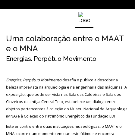
EXPOSIÇÕES
Uma colaboração entre o MAAT
e o MNA
Permanentes
Energias. Perpétuo Movimento
Temporárias
Internacionais
Energias. Perpétuo Movimento
com
desafia o público a descobrir a
participação
beleza imprevista na arqueologia e na engenharia das máquinas. A
do
MNA
exposição, que pode ser vista nas Sala das Caldeiras e Sala dos
Cinzeiros da antiga Central Tejo, estabelece um diálogo entre
Histórico
objetos pertencentes à coleção do Museu Nacional de Arqueologia
(MNA) e à Coleção do Património Energético da Fundação EDP.
Este encontro entre duas instituições museológicas, o MAAT e o
Login
MNA, ocorre num momento em que este último se encontra