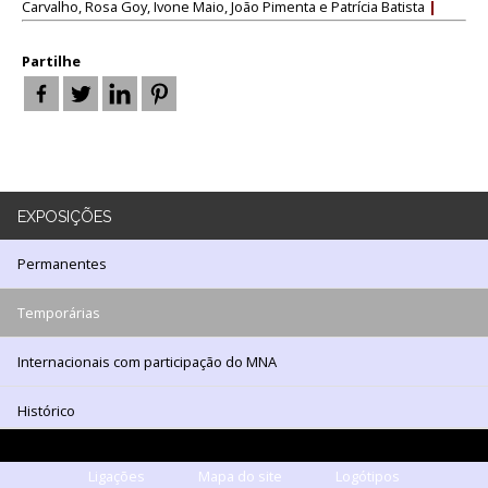
LOJA
Carvalho, Rosa Goy, Ivone Maio, João Pimenta e Patrícia Batista
|
Notícias/Destaques
Partilhe
EXPOSIÇÕES
Permanentes
Temporárias
Internacionais com participação do MNA
Histórico
Ligações
Mapa do site
Logótipos