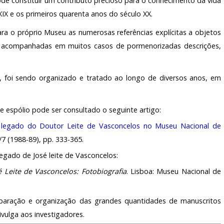
de constituir um contributo precioso para o conhecimento da vida
XIX e os primeiros quarenta anos do século XX.
a o próprio Museu as numerosas referências explícitas a objetos
o, acompanhadas em muitos casos de pormenorizadas descrições,
 foi sendo organizado e tratado ao longo de diversos anos, em
e espólio pode ser consultado o seguinte artigo:
 legado do Doutor Leite de Vasconcelos no Museu Nacional de
6/7 (1988-89), pp. 333-365.
egado de José leite de Vasconcelos:
é Leite de Vasconcelos: Fotobiografia
. Lisboa: Museu Nacional de
paração e organização das grandes quantidades de manuscritos
vulga aos investigadores.