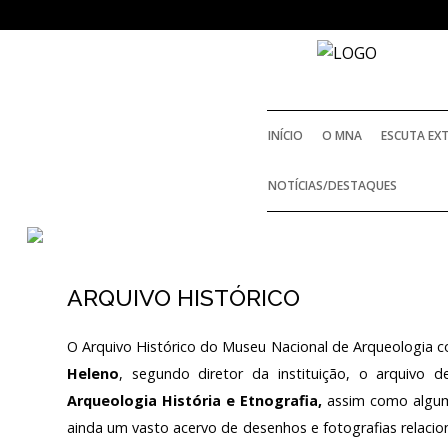
SERVIÇOS
INÍCIO
O MNA
ESCUTA EX
SERVIÇO DE INVENTÁRIO E COLEÇÕES
NOTÍCIAS/DESTAQUES
HISTÓRIA
SERVIÇO DE DOCUMENTAÇÃO
BIBLIOTECA
O FUNDADOR
ARQUIVO HISTÓRICO
ARQUIVO HISTÓRICO
ARQUIVO HISTÓRICO DIGITAL
REGULAMENTOS E R
EDIÇÕES
O Arquivo Histórico do Museu Nacional de Arqueologia 
Heleno
, segundo diretor da instituição, o arquivo 
SERVIÇO EDUCATIVO E DE EXTENSÃO
Arqueologia História e Etnografia,
assim como algum
ACORDOS E PROT
CULTURAL
ainda um vasto acervo de desenhos e fotografias relacio