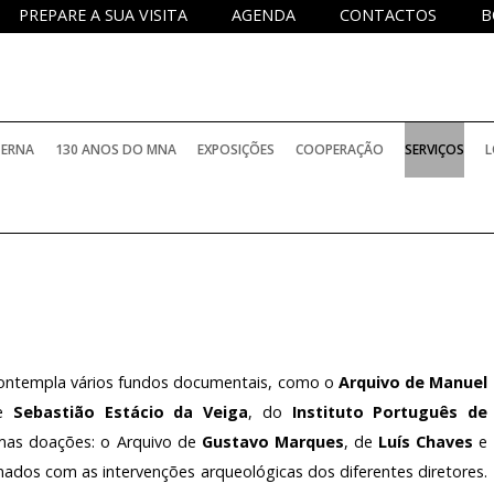
PREPARE A SUA VISITA
AGENDA
CONTACTOS
B
TERNA
130 ANOS DO MNA
EXPOSIÇÕES
COOPERAÇÃO
SERVIÇOS
L
PERMANENTES
PROJETOS NACIONAIS
SERVIÇO DE
TEMPORÁRIAS
PROJETOS INTERNACIONAIS
SERVIÇO D
BIBLIOTECA
ELATÓRIOS OFICIAIS
INTERNACIONAIS COM PARTICIPAÇÃO DO M
SERVIÇO E
contempla vários fundos documentais, como o
Arquivo de Manuel
de
Sebastião Estácio da Veiga
, do
Instituto Português de
as doações: o Arquivo de
Gustavo Marques
, de
Luís Chaves
e
ARQUIVO H
PROGRAMA
OCOLOS DE COLABORAÇÃO
HISTÓRICO
INVESTIGA
nados com as intervenções arqueológicas dos diferentes diretores.