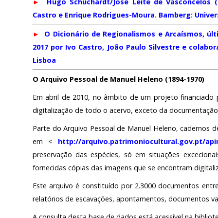
►
Hugo Schuchardt/José Leite de Vasconcelos (
Castro e Enrique Rodrigues-Moura. Bamberg: Univer
►
O Dicionário de Regionalismos e Arcaísmos, úl
2017 por Ivo Castro, João Paulo Silvestre e colabo
Lisboa
O Arquivo Pessoal de Manuel Heleno (1894-1970)
Em abril de 2010, no âmbito de um projeto financiado p
digitalização de todo o acervo, exceto da documentação 
Parte do Arquivo Pessoal de Manuel Heleno, cadernos de
em <
http://arquivo.patrimoniocultural.gov.pt/api
preservação das espécies, só em situações excecionai
fornecidas cópias das imagens que se encontram digitaliz
Este arquivo é constituído por 2.3000 documentos entre
relatórios de escavações, apontamentos, documentos vari
A consulta desta base de dados está acessível na biblio