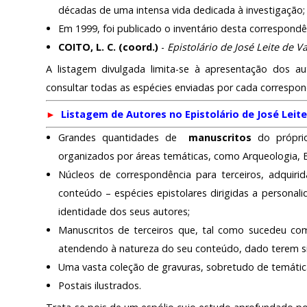
décadas de uma intensa vida dedicada à investigação;
Em 1999, foi publicado o inventário desta correspondê
COITO, L. C. (coord.)
-
Epistolário de José Leite de V
A listagem divulgada limita-se à apresentação dos a
consultar todas as espécies enviadas por cada correspond
►
Listagem de Autores no Epistolário de José Leit
Grandes quantidades de
manuscritos
do própri
organizados por áreas temáticas, como Arqueologia, Etn
Núcleos de correspondência para terceiros, adquir
conteúdo – espécies epistolares dirigidas a personali
identidade dos seus autores;
Manuscritos de terceiros que, tal como sucedeu com
atendendo à natureza do seu conteúdo, dado terem sid
Uma vasta coleção de gravuras, sobretudo de temátic
Postais ilustrados.