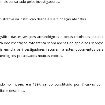
 mais consultado pelos investigadores.
ARQUIVO H
TARIADO
LABORATÓR
strativa da instituição desde a sua fundação até 1980.
EDIÇÕES
IO
ráfico das escavações arqueológicas e peças recolhidas durante
sta documentação fotográfica servia apenas de apoio aos serviços
je em dia os investigadores recorrem a estes documentos para
ueológicos já escavados noutras épocas.
tado no museu, em 1897, sendo constituído por 7 caixas com
fias e desenhos.