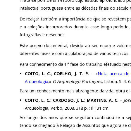
Trata-se pois de um espólio cujo estudo aprofundado po
intelectual portuguesa entre as décadas finais do século 
De realçar também a importância de que se revestem par
e a coleções incorporados durante esse longo períod
fotografias e desenhos.
Este acervo documental, devido ao seu enorme volume,
diferentes fases e com a colaboração de vários técnicos.
Para conhecimento da 1.ª fase do trabalho efetuado nest
COITO, L. C.
;
COELHO, J. T. P.
– «
Nota acerca do
Arqueologia.
»
O Arqueólogo Português
. Lisboa. S. 4, 
Para um conhecimento mais abrangente da vida, obra e l
COITO, L. C.; CARDOSO, J. L.; MARTINS, A. C.
–
Jos
Arqueologia, Verbo, 2008. 318 p. : il. ; 31 cm.
Ao longo dos anos que se seguiram continuou-se a se
tendo-se chegado à Relação de Assuntos que agora se di