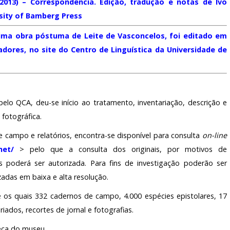
2013) – Correspondência. Edição, tradução e notas de Ivo
sity of Bamberg Press
tima obra póstuma de Leite de Vasconcelos, foi editado em
radores, no site do Centro de Linguística da Universidade de
elo QCA, deu-se início ao tratamento, inventariação, descrição e
fotográfica.
 campo e relatórios, encontra-se disponível para consulta
on-line
net/
> pelo que a consulta dos originais, por motivos de
s poderá ser autorizada. Para fins de investigação poderão ser
adas em baixa e alta resolução.
 os quais 332 cadernos de campo, 4.000 espécies epistolares, 17
ados, recortes de jornal e fotografias.
teca do museu.