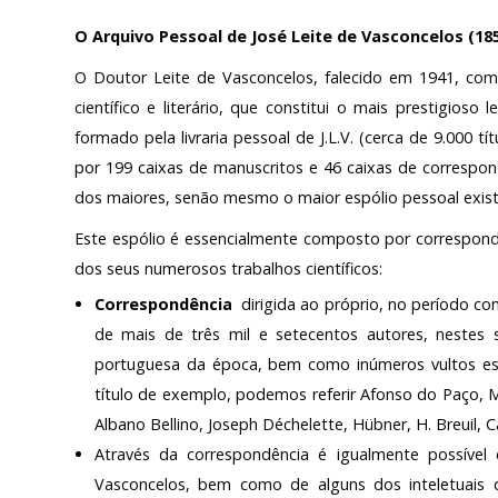
Serviços
O Arquivo Pessoal de José Leite de Vasconcelos (18
O Doutor Leite de Vasconcelos, falecido em 1941, co
LOJA
científico e literário, que constitui o mais prestigio
Notícias/Destaques
formado pela livraria pessoal de J.L.V. (cerca de 9.000 
por 199 caixas de manuscritos e 46 caixas de correspon
dos maiores, senão mesmo o maior espólio pessoal exist
Este espólio é essencialmente composto por correspon
dos seus numerosos trabalhos científicos:
Correspondência
dirigida ao próprio, no período 
de mais de três mil e setecentos autores, nestes s
portuguesa da época, bem como inúmeros vultos es
título de exemplo, podemos referir Afonso do Paço, M
Albano Bellino, Joseph Déchelette, Hübner, H. Breuil, Ca
Através da correspondência é igualmente possível 
Vasconcelos, bem como de alguns dos inteletuais 