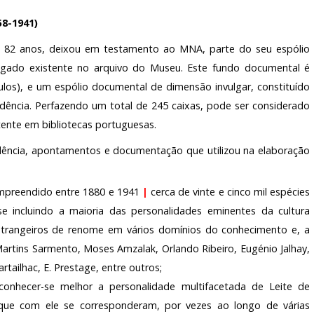
58-1941)
m 82 anos, deixou em testamento ao MNA, parte do seu espólio
so legado existente no arquivo do Museu. Este fundo documental é
títulos), e um espólio documental de dimensão invulgar, constituído
dência. Perfazendo um total de 245 caixas, pode ser considerado
ente em bibliotecas portuguesas.
dência, apontamentos e documentação que utilizou na elaboração
compreendido entre 1880 e 1941
|
cerca de vinte e cinco mil espécies
e incluindo a maioria das personalidades eminentes da cultura
trangeiros de renome em vários domínios do conhecimento e, a
artins Sarmento, Moses Amzalak, Orlando Ribeiro, Eugénio Jalhay,
rtailhac, E. Prestage, entre outros;
conhecer-se melhor a personalidade multifacetada de Leite de
que com ele se corresponderam, por vezes ao longo de várias