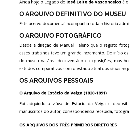
Ainda hoje o Legado de
José Leite de Vasconcelos
é o
INVESTIGADORES
PÚBLICO E VOLUN
O ARQUIVO DEFINITIVO DO MUSEU
LABORATÓRIO DE CONSERVAÇÃO E
RESTAURO
Este acervo documental acompanha toda a história admini
SERVIÇOS – PREÇÁR
O ARQUIVO FOTOGRÁFICO
Login
Desde a direção de Manuel Heleno que o registo fotog
esses trabalhos teve um grande incremento. De início e
do museu na área do inventário e exposições, mas ho
Início
estudos comparativos com o estado atual dos sítios arq
O MNA
OS ARQUIVOS PESSOAIS
ESCUTA EXTERNA
O Arquivo de Estácio da Veiga (1828-1891)
130 ANOS DO MNA
Foi adquirido à viúva de Estácio da Veiga e deposi
manuscritos do autor, correspondência recebida, fotogra
Exposições
Cooperação
OS ARQUIVOS DOS TRÊS PRIMEIROS DIRETORES