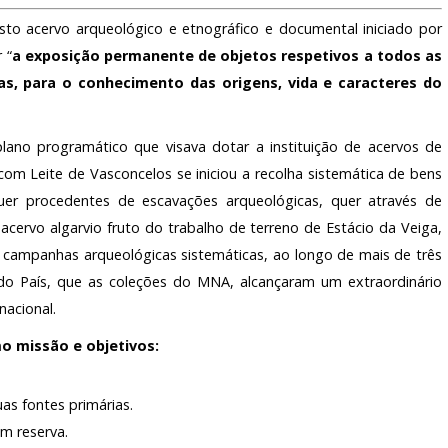
ARQUIVO H
to acervo arqueológico e etnográfico e documental iniciado por
TARIADO
LABORATÓR
 “
a exposição permanente de objetos respetivos a todos as
as, para o conhecimento das origens, vida e caracteres do
EDIÇÕES
IO
ano programático que visava dotar a instituição de acervos de
e com Leite de Vasconcelos se iniciou a recolha sistemática de bens
quer procedentes de escavações arqueológicas, quer através de
acervo algarvio fruto do trabalho de terreno de Estácio da Veiga,
 campanhas arqueológicas sistemáticas, ao longo de mais de três
 do País, que as coleções do MNA, alcançaram um extraordinário
nacional.
o missão e objetivos:
as fontes primárias.
m reserva.