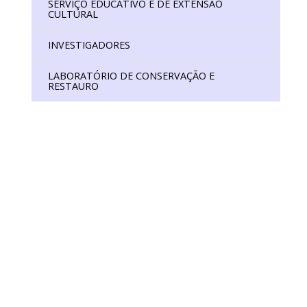
SERVIÇO EDUCATIVO E DE EXTENSÃO
CULTURAL
ISTÓRICO DIGITAL
IO DE CONSERVAÇÃO E RESTAURO
INVESTIGADORES
LABORATÓRIO DE CONSERVAÇÃO E
RESTAURO