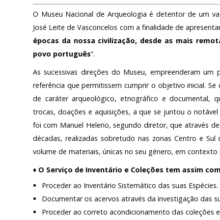
Login
O Museu Nacional de Arqueologia é detentor de um vas
PÚBLICO E VOLUN
José Leite de Vasconcelos com a finalidade de apresentar
Início
épocas da nossa civilização, desde as mais remot
SERVIÇOS – PREÇÁR
povo português
”.
O MNA
As sucessivas direções do Museu, empreenderam um pl
ESCUTA EXTERNA
referência que permitissem cumprir o objetivo inicial. S
de caráter arqueológico, etnográfico e documental, 
130 ANOS DO MNA
trocas, doações e aquisições, a que se juntou o notável 
Exposições
foi com Manuel Heleno, segundo diretor, que através de
décadas, realizadas sobretudo nas zonas Centro e Sul
Cooperação
volume de materiais, únicas no seu género, em contexto 
Serviços
♦ O Serviço de Inventário e Coleções tem assim com
LOJA
Proceder ao Inventário Sistemático das suas Espécies.
Documentar os acervos através da investigação das su
Notícias/Destaques
Proceder ao correto acondicionamento das coleções e