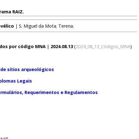
rama RAIZ
.
vélico
| S. Miguel da Mota. Terena.
ados por código MNA
|
2024.08.13
(
2024_08_13_Códigos_MNA
)
de sítios arqueológicos
plomas Legais
rmulários, Requerimentos e Regulamentos
a.pt