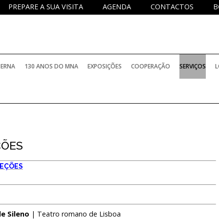
PREPARE A SUA VISITA
AGENDA
CONTACTOS
B
TERNA
130 ANOS DO MNA
EXPOSIÇÕES
COOPERAÇÃO
SERVIÇOS
L
PERMANENTES
PROJETOS NACIONAIS
SERVIÇO DE
TEMPORÁRIAS
PROJETOS INTERNACIONAIS
SERVIÇO D
ÇÕES
BIBLIOTECA
ELATÓRIOS OFICIAIS
INTERNACIONAIS COM PARTICIPAÇÃO DO M
SERVIÇO E
EÇÕES
ARQUIVO H
PROGRAMA
OCOLOS DE COLABORAÇÃO
HISTÓRICO
INVESTIGA
e Sileno
| Teatro romano de Lisboa