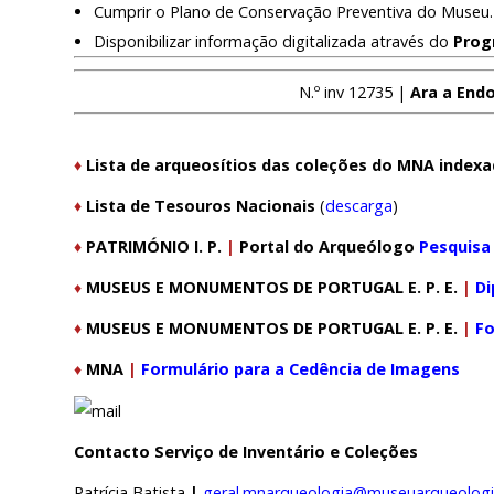
Cumprir o Plano de Conservação Preventiva do Museu.
Disponibilizar informação digitalizada através do
Prog
N.º inv 12735 |
Ara a Endo
♦
Lista de arqueosítios das coleções do MNA index
♦
Lista de Tesouros Nacionais
(
descarga
)
♦
PATRIMÓNIO I. P.
|
Portal do Arqueólogo
Pesquisa 
♦
MUSEUS E MONUMENTOS DE PORTUGAL E. P. E.
|
Di
♦
MUSEUS E MONUMENTOS DE PORTUGAL E. P. E.
|
Fo
♦
MNA
|
Formulário para a Cedência de Imagens
Contacto Serviço de Inventário e Coleções
Patrícia Batista
|
geral.mnarqueologia@museuarqueologi