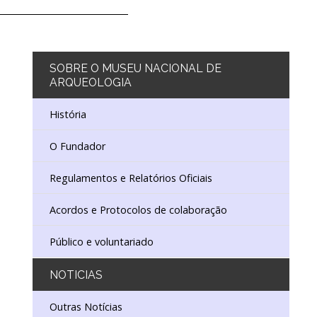
 INVENTÁRIO E COLEÇÕES
E DOCUMENTAÇÃO
SOBRE
O MUSEU NACIONAL DE
ARQUEOLOGIA
NA
DUCATIVO E DE EXTENSÃO CULTURAL
História
O Fundador
ISTÓRICO
 EDUCATIVO
DORES
Regulamentos e Relatórios Oficiais
ISTÓRICO DIGITAL
IO DE CONSERVAÇÃO E RESTAURO
Acordos e Protocolos de colaboração
Público e voluntariado
NOTICIAS
Outras Notícias