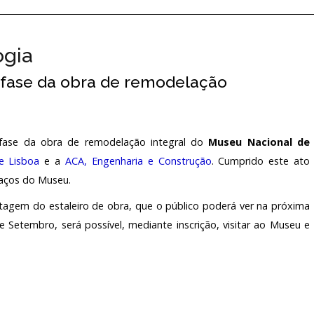
PERMANENTES
PROJETOS NACIONAIS
SERVIÇO DE
ogia
TEMPORÁRIAS
PROJETOS INTERNACIONAIS
SERVIÇO D
 fase da obra de remodelação
BIBLIOTECA
ELATÓRIOS OFICIAIS
INTERNACIONAIS COM PARTICIPAÇÃO DO M
SERVIÇO E
 fase da obra de remodelação integral do
Museu Nacional de
ARQUIVO H
PROGRAMA
OCOLOS DE COLABORAÇÃO
HISTÓRICO
INVESTIGA
e Lisboa
e a
ACA, Engenharia e Construção
. Cumprido este ato
paços do Museu.
ARQUIVO H
TARIADO
LABORATÓR
ntagem do estaleiro de obra, que o público poderá ver na próxima
e Setembro, será possível, mediante inscrição, visitar ao Museu e
EDIÇÕES
IO