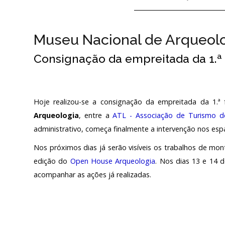
HISTÓRIA
Museu Nacional de Arqueol
O FUNDADOR
Consignação da empreitada da 1.ª
REGULAMENTOS E R
Hoje realizou-se a consignação da empreitada da 1.ª
ACORDOS E PROT
Arqueologia
, entre a
ATL - Associação de Turismo d
administrativo, começa finalmente a intervenção nos es
PÚBLICO E VOLUN
Nos próximos dias já serão visíveis os trabalhos de mo
edição do
Open House Arqueologia
. Nos dias 13 e 14 d
acompanhar as ações já realizadas.
SERVIÇOS – PREÇÁR