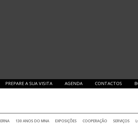
PREPARE A SUA VISITA
AGENDA
CONTACTOS
B
TERNA
130 ANOS DO MNA
EXPOSIÇÕES
COOPERAÇÃO
SERVIÇOS
L