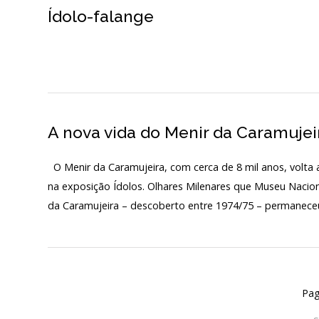
Ídolo-falange
Início
O MNA
ESCUTA EXTERNA
A nova vida do Menir da Caramujei
130 ANOS DO MNA
Exposições
O Menir da Caramujeira, com cerca de 8 mil anos, volta 
na exposição Ídolos. Olhares Milenares que Museu Nacion
Cooperação
da Caramujeira – descoberto entre 1974/75 – permanec
Serviços
LOJA
Notícias/Destaques
Pag