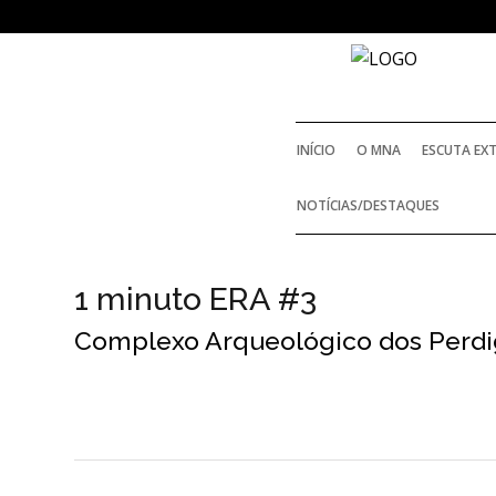
NOTICIAS
INÍCIO
O MNA
ESCUTA EX
Outras Notícias
NOTÍCIAS/DESTAQUES
Arquivo
AGENDA
1 minuto ERA #3
Complexo Arqueológico dos Perd
Actividades
Arquivo
Login