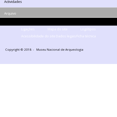
Actividades
Arquivo
Ligações
Mapa do site
Logótipos
Acessibilidade do site
Dados legais
Ficha técnica
Copyright © 2018 - Museu Nacional de Arqueologia