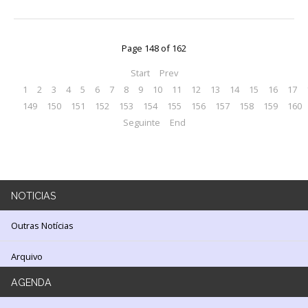
LOJA
Notícias/Destaques
Page 148 of 162
Start
Prev
1
2
3
4
5
6
7
8
9
10
11
12
13
14
15
16
17
149
150
151
152
153
154
155
156
157
158
159
160
Seguinte
End
NOTICIAS
Outras Notícias
Arquivo
AGENDA