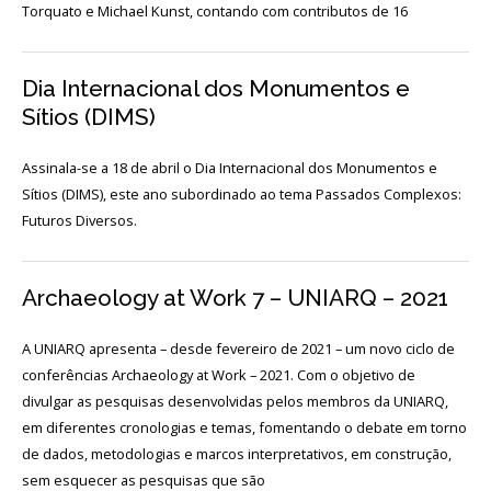
Login
Torquato e Michael Kunst, contando com contributos de 16
Início
Dia Internacional dos Monumentos e
Sítios (DIMS)
O
MNA
Assinala-se a 18 de abril o Dia Internacional dos Monumentos e
ESCUTA
Sítios (DIMS), este ano subordinado ao tema Passados Complexos:
EXTERNA
Futuros Diversos.
130
ANOS
Archaeology at Work 7 – UNIARQ – 2021
DO
MNA
A UNIARQ apresenta – desde fevereiro de 2021 – um novo ciclo de
Exposições
conferências Archaeology at Work – 2021. Com o objetivo de
divulgar as pesquisas desenvolvidas pelos membros da UNIARQ,
Cooperação
em diferentes cronologias e temas, fomentando o debate em torno
de dados, metodologias e marcos interpretativos, em construção,
Serviços
sem esquecer as pesquisas que são