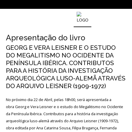
NOTICIAS
Apresentação do livro
GEORG E VERA LEISNER E O ESTUDO
Outras
Notícias
DO MEGALITISMO NO OCIDENTE DA
PENÍNSULA IBÉRICA. CONTRIBUTOS
Arquivo
PARA A HISTÓRIA DA INVESTIGAÇÃO
AGENDA
ARQUEOLÓGICA LUSO-ALEMÃ ATRAVÉS
DO ARQUIVO LEISNER (1909-1972)
Actividades
No próximo dia 22 de Abril, pelas 18h00, será apresentada a
obra Georg e Vera Leisner e o estudo do Megalitismo no Ocidente
Arquivo
da Península Ibérica. Contributos para a história da investigação
arqueológica luso-alemã através do Arquivo Leisner (1909-1972),
obra editada por Ana Catarina Sousa, Filipa Bragança, Fernanda