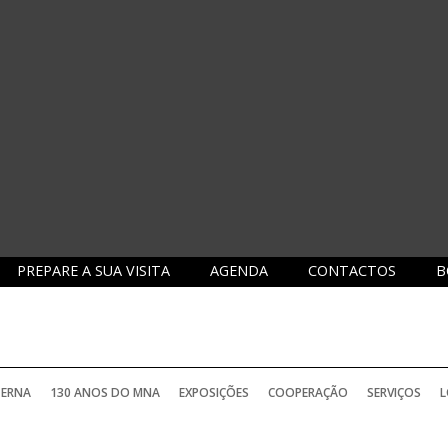
PREPARE A SUA VISITA
AGENDA
CONTACTOS
B
TERNA
130 ANOS DO MNA
EXPOSIÇÕES
COOPERAÇÃO
SERVIÇOS
L