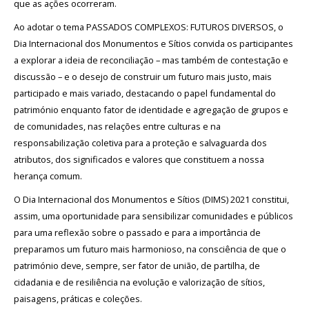
que as ações ocorreram.
Arquivo
Ao adotar o tema PASSADOS COMPLEXOS: FUTUROS DIVERSOS, o
Dia Internacional dos Monumentos e Sítios convida os participantes
a explorar a ideia de reconciliação – mas também de contestação e
Login
discussão – e o desejo de construir um futuro mais justo, mais
participado e mais variado, destacando o papel fundamental do
Início
património enquanto fator de identidade e agregação de grupos e
de comunidades, nas relações entre culturas e na
O
responsabilização coletiva para a proteção e salvaguarda dos
MNA
atributos, dos significados e valores que constituem a nossa
herança comum.
ESCUTA
EXTERNA
O Dia Internacional dos Monumentos e Sítios (DIMS) 2021 constitui,
assim, uma oportunidade para sensibilizar comunidades e públicos
130
para uma reflexão sobre o passado e para a importância de
ANOS
preparamos um futuro mais harmonioso, na consciência de que o
DO
MNA
património deve, sempre, ser fator de união, de partilha, de
cidadania e de resiliência na evolução e valorização de sítios,
Exposições
paisagens, práticas e coleções.