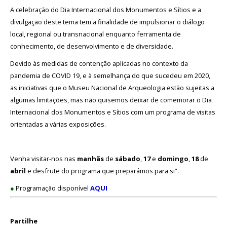
A celebração do Dia Internacional dos Monumentos e Sítios e a
Cooperação
divulgação deste tema tem a finalidade de impulsionar o diálogo
Serviços
local, regional ou transnacional enquanto ferramenta de
conhecimento, de desenvolvimento e de diversidade.
LOJA
Devido às medidas de contenção aplicadas no contexto da
pandemia de COVID 19, e à semelhança do que sucedeu em 2020,
Notícias/Destaques
as iniciativas que o Museu Nacional de Arqueologia estão sujeitas a
algumas limitações, mas não quisemos deixar de comemorar o Dia
Internacional dos Monumentos e Sítios com um programa de visitas
orientadas a várias exposições.
Venha visitar-nos nas
manhãs
de
sábado
,
17
e
domingo
,
18
de
abril
e desfrute do programa que preparámos para si”.
●
Programação disponível
AQUI
Partilhe