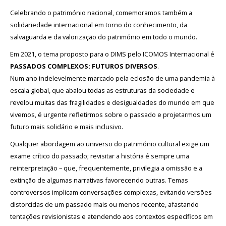
Acordos
e
Celebrando o património nacional, comemoramos também a
Protocolos
solidariedade internacional em torno do conhecimento, da
de
colaboração
salvaguarda e da valorização do património em todo o mundo.
Em 2021, o tema proposto para o DIMS pelo ICOMOS Internacional é
Público
e
PASSADOS COMPLEXOS: FUTUROS DIVERSOS
.
voluntariado
Num ano indelevelmente marcado pela eclosão de uma pandemia à
NOTICIAS
escala global, que abalou todas as estruturas da sociedade e
revelou muitas das fragilidades e desigualdades do mundo em que
vivemos, é urgente refletirmos sobre o passado e projetarmos um
Outras
futuro mais solidário e mais inclusivo.
Notícias
Qualquer abordagem ao universo do património cultural exige um
Arquivo
exame crítico do passado; revisitar a história é sempre uma
reinterpretação – que, frequentemente, privilegia a omissão e a
AGENDA
extinção de algumas narrativas favorecendo outras. Temas
controversos implicam conversações complexas, evitando versões
distorcidas de um passado mais ou menos recente, afastando
Actividades
tentações revisionistas e atendendo aos contextos específicos em