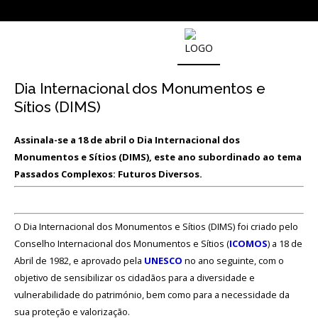
SOBRE
O
Dia Internacional dos Monumentos e
MUSEU
NACIONAL
Sítios (DIMS)
DE
ARQUEOLOGIA
Assinala-se a 18 de abril o Dia Internacional dos
Monumentos e Sítios (DIMS), este ano subordinado ao tema
Passados Complexos: Futuros Diversos.
História
O
O Dia Internacional dos Monumentos e Sítios (DIMS) foi criado pelo
Fundador
Conselho Internacional dos Monumentos e Sítios (
ICOMOS
) a 18 de
Regulamentos
Abril de 1982, e aprovado pela
UNESCO
no ano seguinte, com o
e
objetivo de sensibilizar os cidadãos para a diversidade e
Relatórios
Oficiais
vulnerabilidade do património, bem como para a necessidade da
sua proteção e valorização.