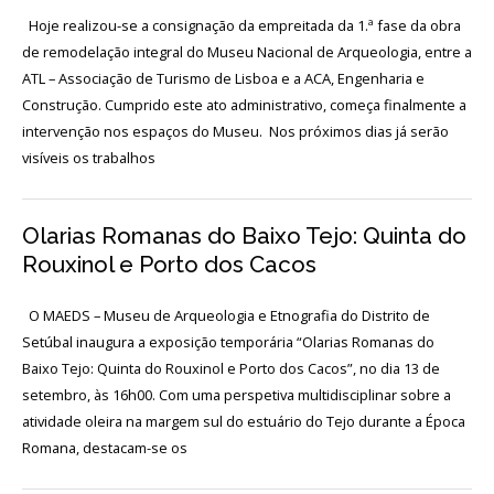
Acordos
e
Hoje realizou-se a consignação da empreitada da 1.ª fase da obra
Protocolos
de remodelação integral do Museu Nacional de Arqueologia, entre a
de
colaboração
ATL – Associação de Turismo de Lisboa e a ACA, Engenharia e
Construção. Cumprido este ato administrativo, começa finalmente a
Público
intervenção nos espaços do Museu. Nos próximos dias já serão
e
voluntariado
visíveis os trabalhos
Olarias Romanas do Baixo Tejo: Quinta do
Login
Rouxinol e Porto dos Cacos
O MAEDS – Museu de Arqueologia e Etnografia do Distrito de
Início
Setúbal inaugura a exposição temporária “Olarias Romanas do
O
Baixo Tejo: Quinta do Rouxinol e Porto dos Cacos”, no dia 13 de
MNA
setembro, às 16h00. Com uma perspetiva multidisciplinar sobre a
atividade oleira na margem sul do estuário do Tejo durante a Época
ESCUTA
Romana, destacam-se os
EXTERNA