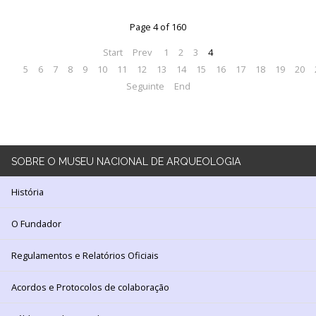
130
ANOS
Page 4 of 160
DO
MNA
Start
Prev
1
2
3
4
5
6
7
8
9
10
11
12
13
14
15
16
17
18
19
20
Exposições
Seguinte
End
Cooperação
Serviços
SOBRE
O MUSEU NACIONAL DE ARQUEOLOGIA
LOJA
História
Notícias/Destaques
O Fundador
Regulamentos e Relatórios Oficiais
Acordos e Protocolos de colaboração