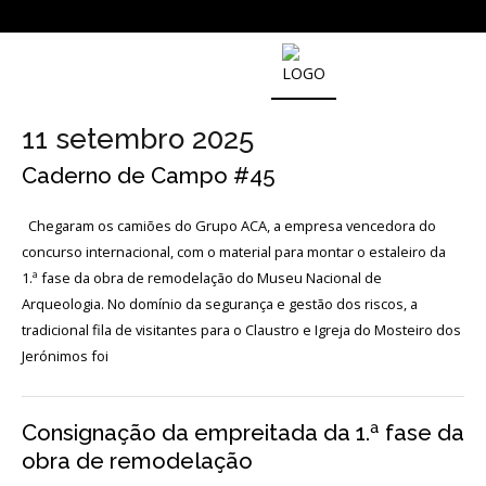
SOBRE
O
11 setembro 2025
MUSEU
NACIONAL
Caderno de Campo #45
DE
ARQUEOLOGIA
Chegaram os camiões do Grupo ACA, a empresa vencedora do
concurso internacional, com o material para montar o estaleiro da
1.ª fase da obra de remodelação do Museu Nacional de
História
Arqueologia. No domínio da segurança e gestão dos riscos, a
tradicional fila de visitantes para o Claustro e Igreja do Mosteiro dos
O
Fundador
Jerónimos foi
Regulamentos
e
Relatórios
Consignação da empreitada da 1.ª fase da
Oficiais
obra de remodelação