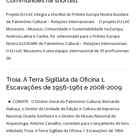
Communities na shortlist
Acordos
e
Protocolos
Projeto EU-LAC integra a shortlist do Prémio Europa Nostra Ilucidare
de
colaboração
de Património Cultural – Relações Internacionais. O projeto EU-LAC
Museums – Museus, Comunidade e Sustentabilidade na Europa,
Público
América Latina e Caribe, foi selecionado para o Prémio Europa
e
voluntariado
Nostra ILUCIDARE de Património Cultural – Relações Internacionais.
O EU-LAC Museums é uma equipa internacional de 35 profissionais
de
Login
Troia. A Terra Sigillata da Oficina 1.
Escavações de 1956-1961 e 2008-2009
Início
O
► CONVITE O Diretor-Geral do Património Cultural, Bernardo
MNA
Alabaça, o Diretor da Unidade de Edição e Cultura da Imprensa
Nacional, Duarte Azinheira e o Diretor do Museu Nacional de
ESCUTA
Arqueologia, António Carvalho, convidam para o lançamento do livro
EXTERNA
intitulado Troia. A Terra Sigillata da Oficina 1. Escavações de 1956-