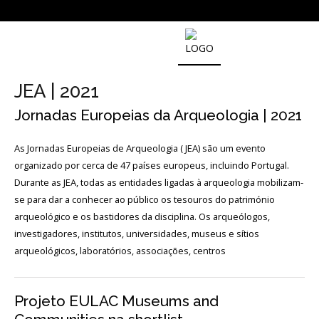
SOBRE
O
JEA | 2021
MUSEU
NACIONAL
Jornadas Europeias da Arqueologia | 2021
DE
ARQUEOLOGIA
As Jornadas Europeias de Arqueologia ( JEA) são um evento
organizado por cerca de 47 países europeus, incluindo Portugal.
Durante as JEA, todas as entidades ligadas à arqueologia mobilizam-
História
se para dar a conhecer ao público os tesouros do património
arqueológico e os bastidores da disciplina. Os arqueólogos,
O
Fundador
investigadores, institutos, universidades, museus e sítios
arqueológicos, laboratórios, associações, centros
Regulamentos
e
Relatórios
Oficiais
Projeto EULAC Museums and