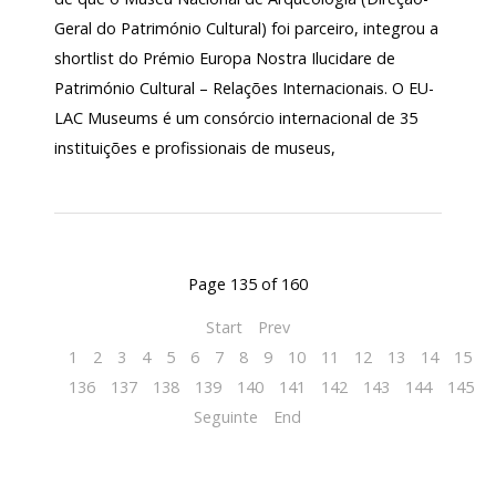
Geral do Património Cultural) foi parceiro, integrou a
shortlist do Prémio Europa Nostra Ilucidare de
Património Cultural – Relações Internacionais. O EU-
LAC Museums é um consórcio internacional de 35
instituições e profissionais de museus,
Page 135 of 160
Start
Prev
1
2
3
4
5
6
7
8
9
10
11
12
13
14
15
1
136
137
138
139
140
141
142
143
144
145
Seguinte
End