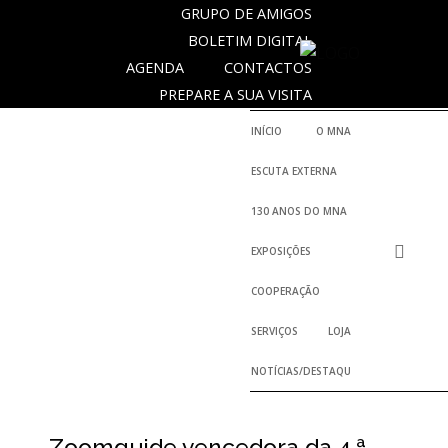
GRUPO DE AMIGOS
BOLETIM DIGITAL
AGENDA
CONTACTOS
SOBRE
PREPARE A SUA VISITA
O
MUSEU
INÍCIO
O MNA
NACIONAL
ESCUTA EXTERNA
DE
ARQUEOLOGIA
130 ANOS DO MNA
EXPOSIÇÕES
História
COOPERAÇÃO
O
SERVIÇOS
LOJA
Fundador
NOTÍCIAS/DESTAQUES
Regulamentos
e
Relatórios
Oficiais
Zoomguide vencedora da 4.ª