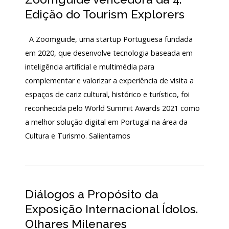
Acordos
Edição do Tourism Explorers
e
Protocolos
de
A Zoomguide, uma startup Portuguesa fundada
colaboração
em 2020, que desenvolve tecnologia baseada em
Público
inteligência artificial e multimédia para
e
voluntariado
complementar e valorizar a experiência de visita a
espaços de cariz cultural, histórico e turístico, foi
reconhecida pelo World Summit Awards 2021 como
Login
a melhor solução digital em Portugal na área da
Cultura e Turismo. Salientamos
Início
O
MNA
Diálogos a Propósito da
Exposição Internacional Ídolos.
ESCUTA
EXTERNA
Olhares Milenares