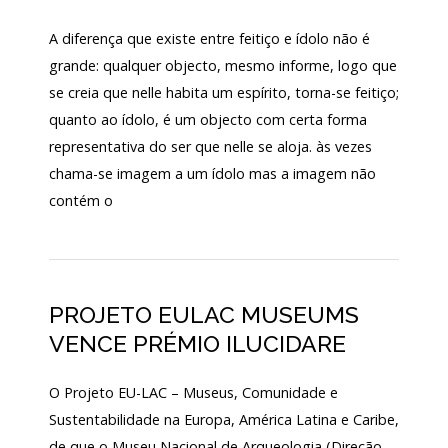
130
A diferença que existe entre feitiço e ídolo não é
ANOS
DO
grande: qualquer objecto, mesmo informe, logo que
MNA
se creia que nelle habita um espírito, torna-se feitiço;
quanto ao ídolo, é um objecto com certa forma
Exposições
representativa do ser que nelle se aloja. às vezes
Cooperação
chama-se imagem a um ídolo mas a imagem não
contém o
Serviços
LOJA
Notícias/Destaques
PROJETO EULAC MUSEUMS
VENCE PRÉMIO ILUCIDARE
O Projeto EU-LAC – Museus, Comunidade e
Sustentabilidade na Europa, América Latina e Caribe,
de que o Museu Nacional de Arqueologia (Direção-