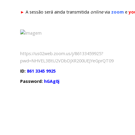
ESCUTA EXTERNA
►
A sessão será ainda transmitida
online
via
zoom
e
yo
130 ANOS DO MNA
Exposições
Cooperação
https://us02web.zoom.us/j/86133459925?
Serviços
pwd=NHVEL3BtU2VDbDJXR200UEJYeGprQT09
LOJA
ID:
861 3345 9925
Notícias/Destaques
Password:
hGAg0j