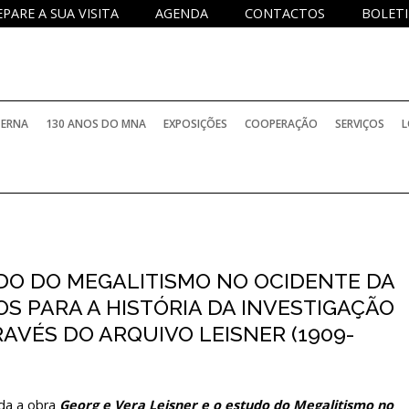
EPARE A SUA VISITA
AGENDA
CONTACTOS
BOLETI
TERNA
130 ANOS DO MNA
EXPOSIÇÕES
COOPERAÇÃO
SERVIÇOS
L
PERMANENTES
PROJETOS NACIONAIS
SERVIÇO DE
TEMPORÁRIAS
PROJETOS INTERNACIONAIS
SERVIÇO D
UDO DO MEGALITISMO NO OCIDENTE DA
BIBLIOTECA
S PARA A HISTÓRIA DA INVESTIGAÇÃO
ELATÓRIOS OFICIAIS
INTERNACIONAIS COM PARTICIPAÇÃO DO M
SERVIÇO E
VÉS DO ARQUIVO LEISNER (1909-
ARQUIVO H
PROGRAMA
OCOLOS DE COLABORAÇÃO
HISTÓRICO
INVESTIGA
da a obra
Georg e Vera Leisner e o estudo do Megalitismo no