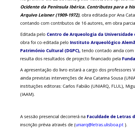
Ocidente da Península Ibérica. Contributos para a hi
Outras Notícias
PÚBLICO E VOLUN
Arquivo Leisner (1909-1972)
, obra editada por Ana Cata
Arquivo
contando com contributos de 16 autores, em obra parcia
SERVIÇOS – PREÇÁR
AGENDA
Editada pelo
Centro de Arqueologia da Universidade 
obra foi co-editada pelo
Instituto Arqueológico Alem
Património Cultural (DGPC)
,
tendo contado ainda com
Actividades
resulta dos resultados de projecto financiado pela
Funda
Arquivo
A apresentação do livro estará a cargo dos professores 
ainda previstas intervenções de Ana Catarina Sousa (UNI
instituições editoras: Carlos Fabião (UNIARQ, FLUL), Mi
Login
(IAAM).
Início
A sessão presencial decorrerá na
Faculdade de Letras d
inscrição prévia através de (
uniarq@letras.ulisboa.pt
).
O MNA