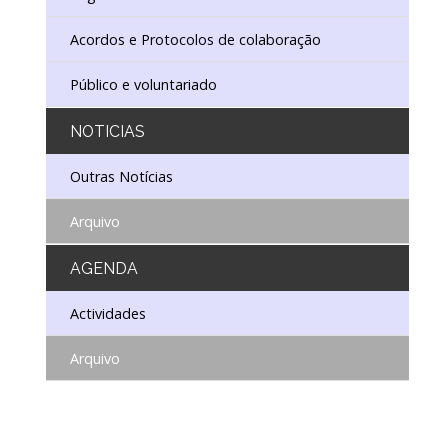
ISTÓRICO DIGITAL
IO DE CONSERVAÇÃO E RESTAURO
Acordos e Protocolos de colaboração
Público e voluntariado
NOTICIAS
Outras Notícias
Arquivo
AGENDA
Actividades
Arquivo