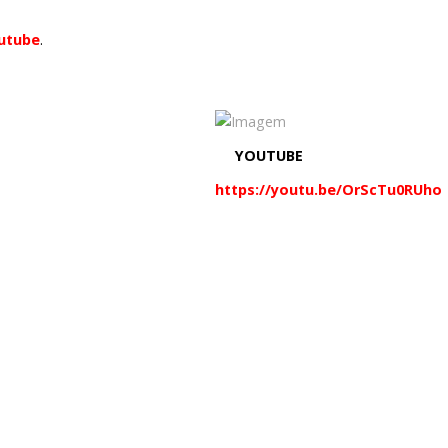
utube
.
YOUTUBE
https://youtu.be/OrScTu0RUho