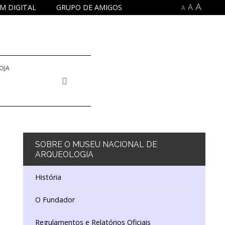
A
A
M DIGITAL
GRUPO DE AMIGOS
A
OJA
 INVENTÁRIO E COLEÇÕES
E DOCUMENTAÇÃO
SOBRE
O MUSEU NACIONAL DE
ARQUEOLOGIA
NA
DUCATIVO E DE EXTENSÃO CULTURAL
História
O Fundador
ISTÓRICO
 EDUCATIVO
DORES
Regulamentos e Relatórios Oficiais