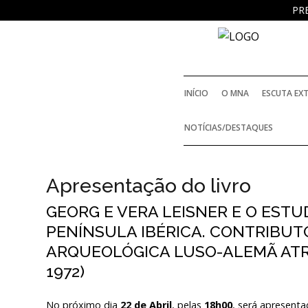
PR
SOBRE
O MUSEU NACIONAL DE
ARQUEOLOGIA
INÍCIO
O MNA
ESCUTA EX
História
NOTÍCIAS/DESTAQUES
HISTÓRIA
O Fundador
Apresentação do livro
O FUNDADOR
Regulamentos e Relatórios Oficiais
GEORG E VERA LEISNER E O EST
Acordos e Protocolos de colaboração
PENÍNSULA IBÉRICA. CONTRIBUTO
REGULAMENTOS E R
ARQUEOLÓGICA LUSO-ALEMÃ ATRA
Público e voluntariado
1972)
NOTICIAS
ACORDOS E PROT
No próximo dia
22 de Abril
, pelas
18h00
,
será apresenta