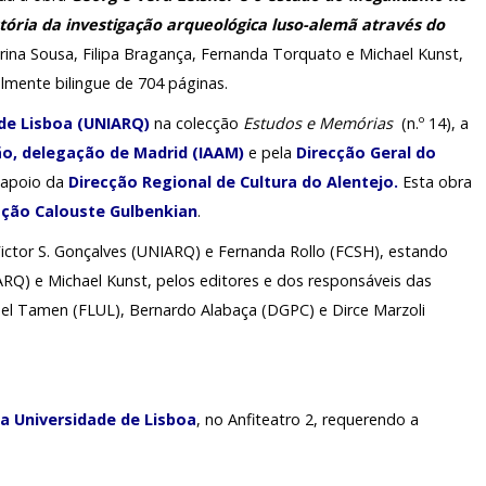
stória da investigação arqueológica luso-alemã através do
ARQUIVO H
TARIADO
LABORATÓR
rina Sousa, Filipa Bragança, Fernanda Torquato e Michael Kunst,
lmente bilingue de 704 páginas.
EDIÇÕES
IO
de Lisboa (UNIARQ)
na colecção
Estudos e Memórias
(n.º 14), a
ão, delegação de Madrid (IAAM)
e pela
Direcção Geral do
 apoio da
Direcção Regional de Cultura do Alentejo
.
Esta obra
ção Calouste Gulbenkian
.
Victor S. Gonçalves (UNIARQ) e Fernanda Rollo (FCSH), estando
ARQ) e Michael Kunst, pelos editores e dos responsáveis das
guel Tamen (FLUL), Bernardo Alabaça (DGPC) e Dirce Marzoli
a Universidade de Lisboa
,
no Anfiteatro 2, requerendo a