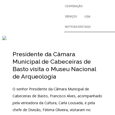
COOPERAÇÃO
PERMANENTES
REGULAMENTOS E RELA
SERVIÇOS
LOJA
PROJETOS NACIONAIS
TEMPORÁRIAS
ACORDOS E PROTOCO
NOTÍCIAS/DESTAQUES
SERVIÇO DE INVENTÁRIO E COLEÇÕE
PROJETOS INTERNACIONAIS
INTERNACIONAIS COM PARTICIPA
PÚBLICO E VOLUNTAR
SERVIÇO DE DOCUMENTAÇÃO
Presidente da Câmara
HISTÓRICO
SERVIÇOS – PREÇÁRIO
BIBLIOTECA
Municipal de Cabeceiras de
SERVIÇO EDUCATIVO E DE EXTENSÃ
Basto visita o Museu Nacional
de Arqueologia
ARQUIVO HISTÓRICO
PROGRAMA EDUCATIVO
INVESTIGADORES
O senhor Presidente da Câmara Municipal de
ARQUIVO HISTÓRICO DIGITAL
LABORATÓRIO DE CONSERVAÇÃO E
Cabeceiras de Basto, Francisco Alves, acompanhado
pela vereadora da Cultura, Carla Lousada, e pela
EDIÇÕES
chefe de Divisão, Fátima Oliveira, visitaram no