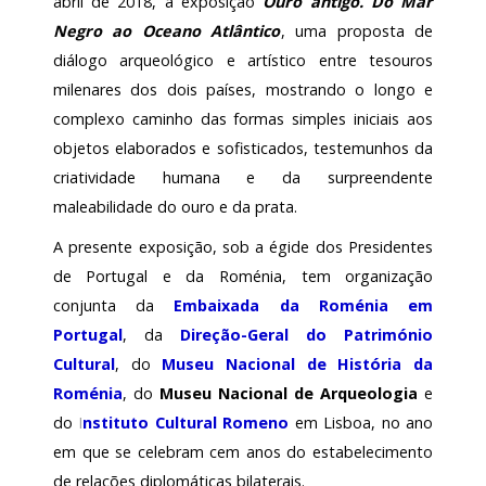
abril de 2018, a exposição
Ouro antigo. Do Mar
Negro ao Oceano Atlântico
, uma proposta de
diálogo arqueológico e artístico entre tesouros
milenares dos dois países, mostrando o longo e
complexo caminho das formas simples iniciais aos
objetos elaborados e sofisticados, testemunhos da
criatividade humana e da surpreendente
maleabilidade do ouro e da prata.
A presente exposição, sob a égide dos Presidentes
de Portugal e da Roménia, tem organização
conjunta da
Embaixada da Roménia em
Portugal
, da
Direção-Geral do Património
Cultural
, do
Museu Nacional de História da
Roménia
, do
Museu Nacional de Arqueologia
e
do
I
nstituto Cultural Romeno
em Lisboa, no ano
em que se celebram cem anos do estabelecimento
de relações diplomáticas bilaterais.