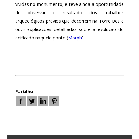
vividas no monumento, e teve ainda a oportunidade
Arquivo
de observar o resultado dos trabalhos
arqueológicos prévios que decorrem na Torre Oca e
ouvir explicações detalhadas sobre a evolução do
Login
edificado naquele ponto (
Morph
).
Início
O
MNA
ESCUTA
Partilhe
EXTERNA
130
ANOS
DO
MNA
Exposições