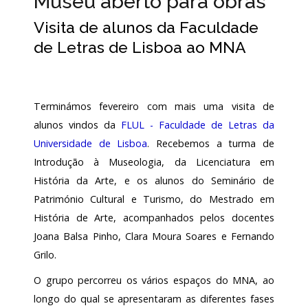
Museu aberto para obras
Acordos
Visita de alunos da Faculdade
e
HISTÓRICO
SERVIÇOS – PREÇÁRIO
BIBLIOTECA
Protocolos
SERVIÇO EDUCATIVO E DE EXTENSÃO
de Letras de Lisboa ao MNA
de
colaboração
ARQUIVO HISTÓRICO
PROGRAMA EDUCATIVO
INVESTIGADORES
Público
e
Terminámos fevereiro com mais uma visita de
voluntariado
ARQUIVO HISTÓRICO DIGITAL
LABORATÓRIO DE CONSERVAÇÃO E 
alunos vindos da
FLUL - Faculdade de Letras da
NOTICIAS
Universidade de Lisboa
. Recebemos a turma de
Introdução à Museologia, da Licenciatura em
EDIÇÕES
História da Arte, e os alunos do Seminário de
Outras
Notícias
Património Cultural e Turismo, do Mestrado em
História de Arte, acompanhados pelos docentes
Arquivo
Joana Balsa Pinho, Clara Moura Soares e Fernando
AGENDA
Grilo.
O grupo percorreu os vários espaços do MNA, ao
Actividades
longo do qual se apresentaram as diferentes fases