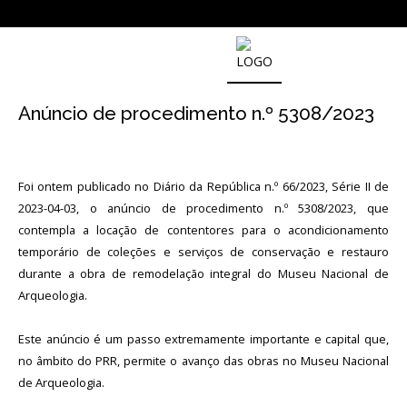
SOBRE
O
Anúncio de procedimento n.º 5308/2023
MUSEU
NACIONAL
DE
ARQUEOLOGIA
Foi ontem publicado no Diário da República n.º 66/2023, Série II de
2023-04-03, o anúncio de procedimento n.º 5308/2023, que
contempla a locação de contentores para o acondicionamento
História
temporário de coleções e serviços de conservação e restauro
durante a obra de remodelação integral do Museu Nacional de
O
Fundador
Arqueologia.
Regulamentos
Este anúncio é um passo extremamente importante e capital que,
e
Relatórios
no âmbito do PRR, permite o avanço das obras no Museu Nacional
Oficiais
de Arqueologia.