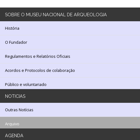
Arquivo
SOBRE
O MUSEU NACIONAL DE ARQUEOLOGIA
História
Login
O Fundador
Início
Regulamentos e Relatórios Oficiais
O
MNA
Acordos e Protocolos de colaboração
ESCUTA
Público e voluntariado
EXTERNA
NOTICIAS
130
ANOS
Outras Notícias
DO
MNA
Arquivo
Exposições
AGENDA