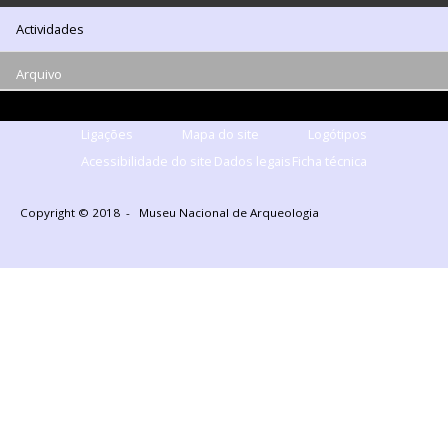
Cooperação
Actividades
Serviços
Arquivo
LOJA
Ligações
Mapa do site
Logótipos
Notícias/Destaques
Acessibilidade do site
Dados legais
Ficha técnica
Copyright © 2018 - Museu Nacional de Arqueologia