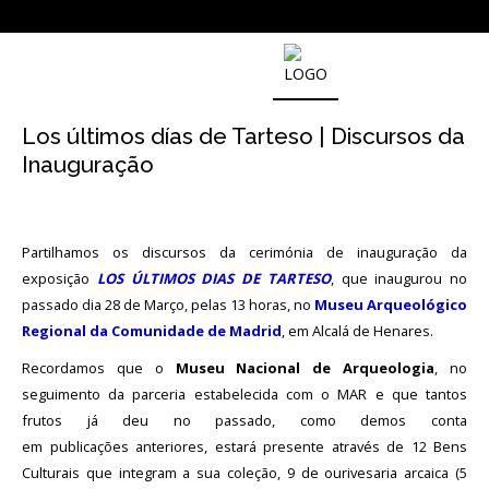
SOBRE
O
Los últimos días de Tarteso | Discursos da
MUSEU
NACIONAL
Inauguração
DE
ARQUEOLOGIA
Partilhamos os discursos da cerimónia de inauguração da
exposição
LOS ÚLTIMOS DIAS DE TARTESO
, que inaugurou no
História
passado dia 28 de Março, pelas 13 horas, no
Museu Arqueológico
Regional da Comunidade de Madrid
, em Alcalá de Henares.
O
Fundador
Recordamos que o
Museu Nacional de Arqueologia
, no
seguimento da parceria estabelecida com o MAR e que tantos
Regulamentos
e
frutos já deu no passado, como demos conta
Relatórios
em publicações anteriores, estará presente através de 12 Bens
Oficiais
Culturais que integram a sua coleção, 9 de ourivesaria arcaica (5