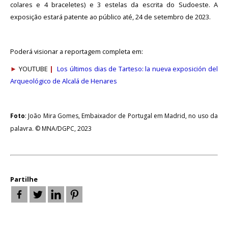
Acordos
colares e 4 braceletes) e 3 estelas da escrita do Sudoeste. A
e
exposição estará patente ao público até, 24 de setembro de 2023.
Protocolos
de
colaboração
Poderá visionar a reportagem completa em:
Público
e
►
YOUTUBE
|
Los últimos dias de Tarteso: la nueva exposición del
voluntariado
Arqueológico de Alcalá de Henares
NOTICIAS
Foto
: João Mira Gomes, Embaixador de Portugal em Madrid, no uso da
Outras
palavra. © MNA/DGPC, 2023
Notícias
Arquivo
AGENDA
Partilhe
Actividades