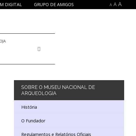
A
A
M DIGITAL
GRUPO DE AMIGOS
A
OJA
 INVENTÁRIO E COLEÇÕES
E DOCUMENTAÇÃO
SOBRE
O MUSEU NACIONAL DE
ARQUEOLOGIA
NA
DUCATIVO E DE EXTENSÃO CULTURAL
História
O Fundador
ISTÓRICO
 EDUCATIVO
DORES
Regulamentos e Relatórios Oficiais