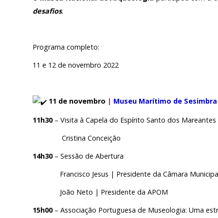
desafios
.
Outras Notícias
PÚBLICO E VOLUN
Arquivo
Programa completo:
SERVIÇOS – PREÇÁR
AGENDA
11 e 12 de novembro 2022
Actividades
11 de novembro
|
Museu Marítimo de Sesimbra
Arquivo
11h30
– Visita à Capela do Espírito Santo dos Mareantes
Cristina Conceição
Login
14h30
– Sessão de Abertura
Francisco Jesus | Presidente da Câmara Municipal
Início
João Neto | Presidente da APOM
O MNA
15h00
– Associação Portuguesa de Museologia: Uma estr