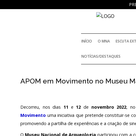
PR
SOBRE
O MUSEU NACIONAL DE
ARQUEOLOGIA
INÍCIO
O MNA
ESCUTA EX
História
NOTÍCIAS/DESTAQUES
HISTÓRIA
O Fundador
APOM em Movimento no Museu Ma
O FUNDADOR
Regulamentos e Relatórios Oficiais
Acordos e Protocolos de colaboração
REGULAMENTOS E R
Decorreu, nos dias
11
e
12
de
novembro 2022
, n
Público e voluntariado
Movimento
uma iniciativa que pretende constituir-se
NOTICIAS
promovendo a partilha de experiências e a criação de sine
ACORDOS E PROT
O
Museu Nacional de Arqueologia
participou com a 