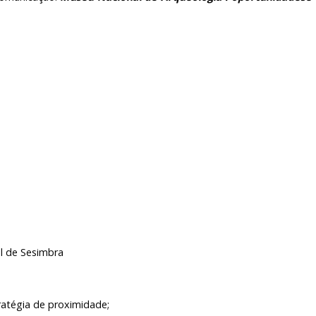
ARQUIVO H
TARIADO
LABORATÓR
EDIÇÕES
IO
 de Sesimbra
atégia de proximidade;