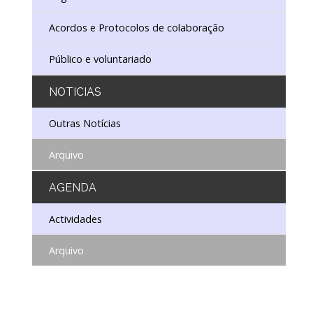
ISTÓRICO DIGITAL
IO DE CONSERVAÇÃO E RESTAURO
Acordos e Protocolos de colaboração
Público e voluntariado
NOTICIAS
Outras Notícias
Arquivo
AGENDA
Actividades
Arquivo