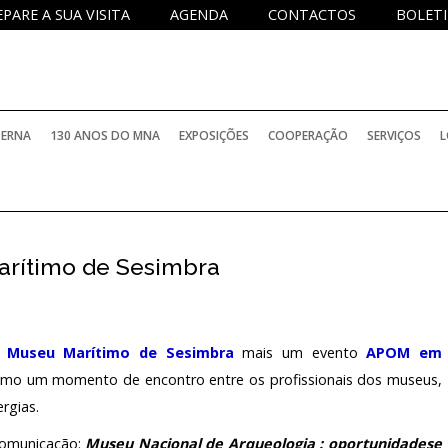
EPARE A SUA VISITA
AGENDA
CONTACTOS
BOLETI
TERNA
130 ANOS DO MNA
EXPOSIÇÕES
COOPERAÇÃO
SERVIÇOS
L
PERMANENTES
PROJETOS NACIONAIS
SERVIÇO DE
rítimo de Sesimbra
TEMPORÁRIAS
PROJETOS INTERNACIONAIS
SERVIÇO D
BIBLIOTECA
ELATÓRIOS OFICIAIS
INTERNACIONAIS COM PARTICIPAÇÃO DO M
SERVIÇO E
o
Museu Marítimo de Sesimbra
mais um evento
APOM em
 como um momento de encontro entre os profissionais dos museus,
ARQUIVO H
PROGRAMA
rgias.
OCOLOS DE COLABORAÇÃO
HISTÓRICO
INVESTIGA
comunicação:
Museu Nacional de Arqueologia : oportunidadese