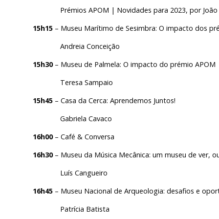
ESCUTA EXTERNA
Prémios APOM | Novidades para 2023, por João Net
130 ANOS DO MNA
15h15
– Museu Marítimo de Sesimbra: O impacto dos p
Andreia Conceição
Exposições
15h30
– Museu de Palmela: O impacto do prémio APOM
Cooperação
Teresa Sampaio
Serviços
15h45
– Casa da Cerca: Aprendemos Juntos!
LOJA
Gabriela Cavaco
Notícias/Destaques
16h00
– Café & Conversa
16h30
– Museu da Música Mecânica: um museu de ver, ouvi
Luís Cangueiro
16h45
– Museu Nacional de Arqueologia: desafios e opor
Patrícia Batista