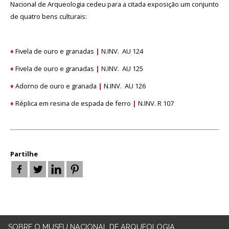
Acordos
Nacional de Arqueologia cedeu para a citada exposição um conjunto
e
de quatro bens culturais:
Protocolos
de
colaboração
♦
Fivela de ouro e granadas
|
N.INV. AU 124
Público
e
♦
Fivela de ouro e granadas
|
N.INV. AU 125
voluntariado
♦
Adorno de ouro e granada
|
N.INV. AU 126
NOTICIAS
♦
Réplica em resina de espada de ferro
|
N.INV. R 107
Outras
Notícias
Partilhe
Arquivo
AGENDA
Actividades
SOBRE
O MUSEU NACIONAL DE ARQUEOLOGIA