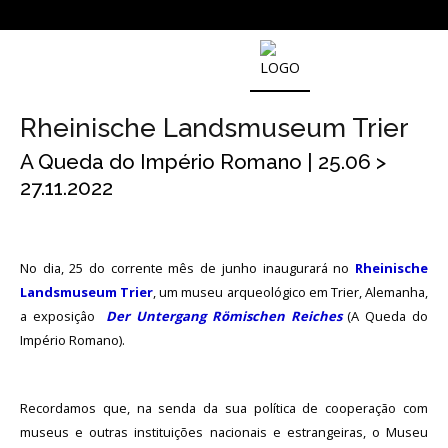
SOBRE
O
Rheinische Landsmuseum Trier
MUSEU
NACIONAL
A Queda do Império Romano | 25.06 >
DE
27.11.2022
ARQUEOLOGIA
História
No dia, 25 do corrente mês de junho inaugurará no
Rheinische
Landsmuseum Trier
, um museu arqueológico em Trier, Alemanha,
O
a exposiçâo
Der Untergang Römischen Reiches
(A Queda do
Fundador
Império Romano).
Regulamentos
e
Relatórios
Recordamos que, na senda da sua política de cooperação com
Oficiais
museus e outras instituições nacionais e estrangeiras, o Museu