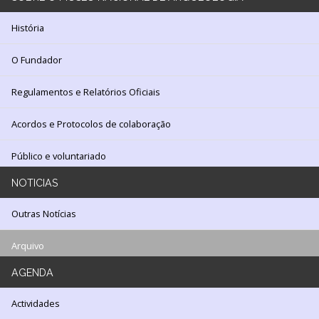
Arquivo
História
O Fundador
Login
Regulamentos e Relatórios Oficiais
Início
Acordos e Protocolos de colaboração
O
Público e voluntariado
MNA
NOTICIAS
ESCUTA
EXTERNA
Outras Notícias
130
Arquivo
ANOS
DO
MNA
AGENDA
Actividades
Exposições