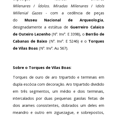
Milenares
/
Ídolos.
Miradas Milenares
/ I
dols
Millenial Gazes -
com a cedência de peças
do
Museu Nacional de Arqueologia
,
designadamente a estátua de
Guerreiro Calaico
de Outeiro Lezenho
(Nº. Invº. E 3398), o
Berrão de
Cabanas de Baixo
(Nº. Invº. E 5246) e o
Torques
de Vilas Boas
(Nº. Invº. Au 567).
Sobre o Torques de Vilas Boas
:
Torques de ouro de aro tripartido e terminais em
dupla escócia com decoração. Aro tripartido dividido
em três segmentos, um médio e dois terminais,
intercalados por duas pequenas gaiolas feitas de
dois arames consistentes, dobrados um deles em
meandro e outro em ziguezague, e sobrepostos,