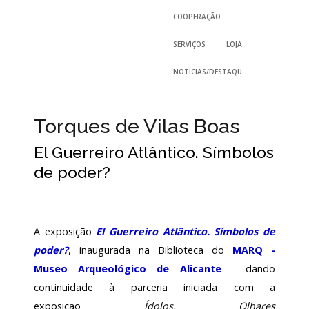
COOPERAÇÃO
PERMANENTES
REGULAMENTOS E RELA
SERVIÇOS
LOJA
PROJETOS NACIONAIS
TEMPORÁRIAS
ACORDOS E PROTOCOL
NOTÍCIAS/DESTAQUES
SERVIÇO DE INVENTÁRIO E COLEÇÕES
PROJETOS INTERNACIONAIS
INTERNACIONAIS COM PARTICIPAÇ
PÚBLICO E VOLUNTARI
SERVIÇO DE DOCUMENTAÇÃO
Torques de Vilas Boas
El Guerreiro Atlântico. Símbolos
HISTÓRICO
SERVIÇOS – PREÇÁRIO
BIBLIOTECA
SERVIÇO EDUCATIVO E DE EXTENSÃO
de poder?
ARQUIVO HISTÓRICO
PROGRAMA EDUCATIVO
INVESTIGADORES
A exposição
El Guerreiro Atlântico. Símbolos de
ARQUIVO HISTÓRICO DIGITAL
LABORATÓRIO DE CONSERVAÇÃO E 
poder?
, inaugurada na Biblioteca do
MARQ -
Museo Arqueológico de Alicante
- dando
continuidade à parceria iniciada com a
EDIÇÕES
exposição
Ídolos. Olhares