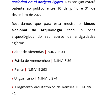
sociedad en el antiguo Egipto
. A exposição estará
patente ao público entre 10 de junho e 31 de
dezembro de 2022.
Recordamos que para esta mostra o
Museu
Nacional de Arqueologia
cedeu 5 bens
arqueológicos do seu acervo de antiguidades
egípcias:
♦
Altar de oferendas
|
N.INV. E 34
♦
Estela de Amenemheb
|
N.INV. E 36
♦
Pente
|
N.INV. E 260
♦
Unguentário
|
N.INV. E 274
♦
Fragmento arquitétonico de Ramsés II
|
N.INV. E
42