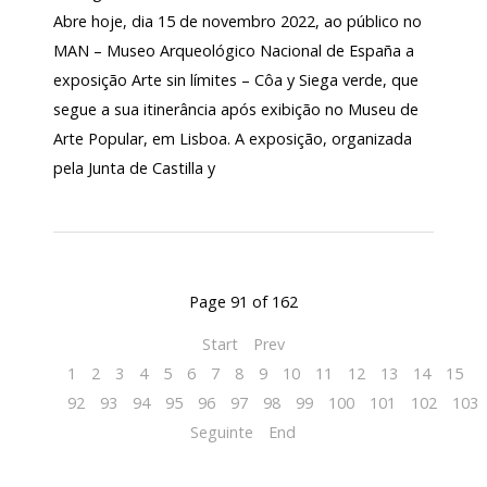
Abre hoje, dia 15 de novembro 2022, ao público no
MAN – Museo Arqueológico Nacional de España a
exposição Arte sin límites – Côa y Siega verde, que
segue a sua itinerância após exibição no Museu de
Arte Popular, em Lisboa. A exposição, organizada
pela Junta de Castilla y
Page 91 of 162
Start
Prev
1
2
3
4
5
6
7
8
9
10
11
12
13
14
15
1
92
93
94
95
96
97
98
99
100
101
102
103
Seguinte
End