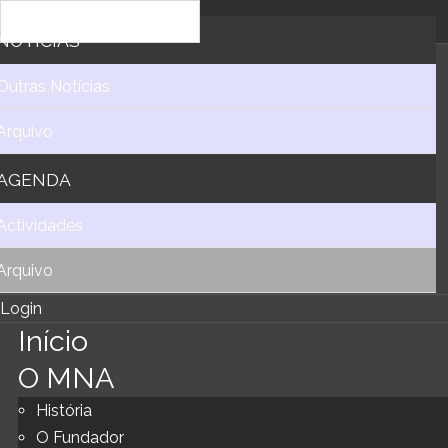
NOTICIAS
Outras Notícias
Arquivo
AGENDA
Actividades
Arquivo
Login
Início
O MNA
História
O Fundador