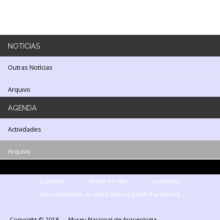
LOJA
Notícias/Destaques
NOTICIAS
Outras Notícias
Arquivo
AGENDA
Actividades
Arquivo
Ligações
Mapa do site
Logótipos
Acessibilidade do site
Dados legais
Ficha técnica
Copyright © 2018 - Museu Nacional de Arqueologia