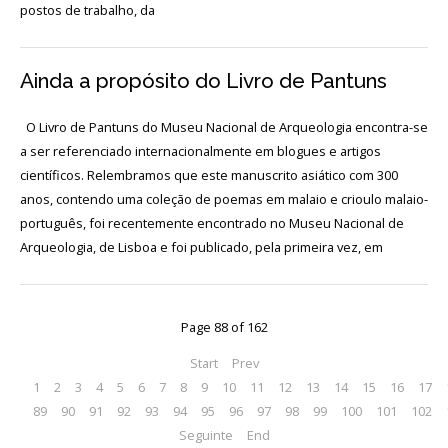
Login
postos de trabalho, da
Início
Ainda a propósito do Livro de Pantuns
O
O Livro de Pantuns do Museu Nacional de Arqueologia encontra-se
MNA
a ser referenciado internacionalmente em blogues e artigos
científicos. Relembramos que este manuscrito asiático com 300
ESCUTA
EXTERNA
anos, contendo uma coleção de poemas em malaio e crioulo malaio-
português, foi recentemente encontrado no Museu Nacional de
130
Arqueologia, de Lisboa e foi publicado, pela primeira vez, em
ANOS
DO
MNA
Page 88 of 162
Exposições
Start
Prev
Cooperação
1
2
3
4
5
6
7
8
9
10
11
12
13
14
15
16
17
89
90
91
92
93
94
95
96
97
98
99
100
101
102
Serviços
Seguinte
End