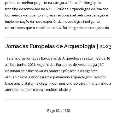
Login
prémio de melhor projecto na categoria "Smart Building" pelo
trabalho desenvolvido no NARC – Núcleo Arqueológico da Rua dos
Correeiros – enquanto empresa responsável pela coordenação e
Início
implementação da nova experiência museológica inteligente.
Recordamos que o espólio do NARC foi integrado nas coleções do
O
MNA
Jornadas Europeias de Arqueologia | 2023
ESCUTA
EXTERNA
Este ano, as Jornadas Europeias da Arqueologia realizam-se de 16
130
a 18 de Junho, 2023. As Jornadas Europeias de Arqueologia (JEA)
ANOS
destinam-se a incentivar os poderes públicos e os agentes
DO
MNA
arqueológicos a valorizarem o património arqueológico. Têm por
base uma plataforma digital – journees-archeologie.fr – chamando a
Exposições
atenção do público para a multiplicidade e
Cooperação
Serviços
Page 82 of 162