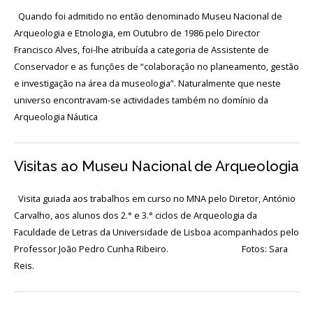
Login
Quando foi admitido no então denominado Museu Nacional de
Arqueologia e Etnologia, em Outubro de 1986 pelo Director
Início
Francisco Alves, foi-lhe atribuída a categoria de Assistente de
Conservador e as funções de “colaboração no planeamento, gestão
O
e investigação na área da museologia”. Naturalmente que neste
MNA
universo encontravam-se actividades também no domínio da
Arqueologia Náutica
ESCUTA
EXTERNA
Visitas ao Museu Nacional de Arqueologia
130
ANOS
DO
Visita guiada aos trabalhos em curso no MNA pelo Diretor, António
MNA
Carvalho, aos alunos dos 2.° e 3.° ciclos de Arqueologia da
Faculdade de Letras da Universidade de Lisboa acompanhados pelo
Exposições
Professor João Pedro Cunha Ribeiro. Fotos: Sara
Reis.
Cooperação
Serviços