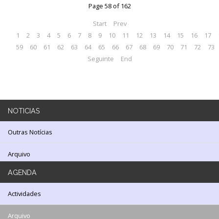
Page 58 of 162
LOJA
Start
Prev
Notícias/Destaques
1
2
3
4
5
6
7
8
9
10
11
12
13
14
15
16
17
59
60
61
62
63
64
65
66
67
68
69
70
71
72
73
Seguinte
End
NOTICIAS
Outras Notícias
Arquivo
AGENDA
Actividades
Arquivo