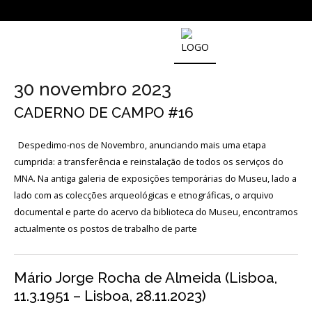
NOTICIAS
30 novembro 2023
CADERNO DE CAMPO #16
Outras
Notícias
Despedimo-nos de Novembro, anunciando mais uma etapa
Arquivo
cumprida: a transferência e reinstalação de todos os serviços do
AGENDA
MNA. Na antiga galeria de exposições temporárias do Museu, lado a
lado com as colecções arqueológicas e etnográficas, o arquivo
documental e parte do acervo da biblioteca do Museu, encontramos
Actividades
actualmente os postos de trabalho de parte
Arquivo
Mário Jorge Rocha de Almeida (Lisboa,
11.3.1951 – Lisboa, 28.11.2023)