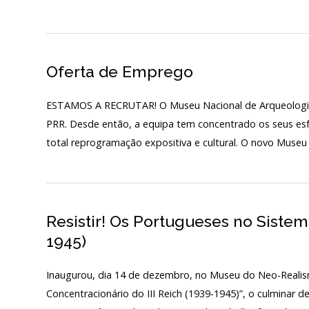
Início
Oferta de Emprego
O MNA
ESCUTA EXTERNA
ESTAMOS A RECRUTAR! O Museu Nacional de Arqueologia e
PRR. Desde então, a equipa tem concentrado os seus esfo
130 ANOS DO MNA
total reprogramação expositiva e cultural. O novo Museu j
Exposições
Cooperação
Resistir! Os Portugueses no Sistem
Serviços
1945)
LOJA
Inaugurou, dia 14 de dezembro, no Museu do Neo-Realism
Notícias/Destaques
Concentracionário do III Reich (1939-1945)”, o culminar d