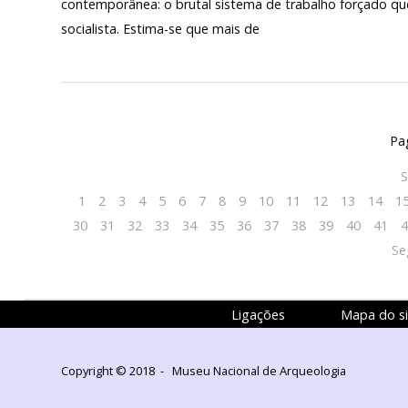
contemporânea: o brutal sistema de trabalho forçado qu
socialista. Estima-se que mais de
Pa
S
1
2
3
4
5
6
7
8
9
10
11
12
13
14
1
30
31
32
33
34
35
36
37
38
39
40
41
4
Se
Ligações
Mapa do si
Copyright © 2018 - Museu Nacional de Arqueologia