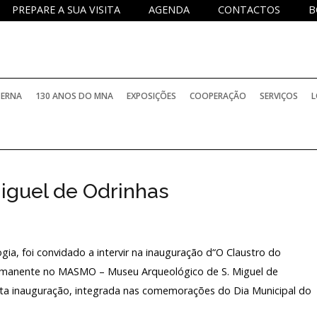
PREPARE A SUA VISITA
AGENDA
CONTACTOS
B
TERNA
130 ANOS DO MNA
EXPOSIÇÕES
COOPERAÇÃO
SERVIÇOS
L
iguel de Odrinhas
ia, foi convidado a intervir na inauguração d“O Claustro do
rmanente no MASMO – Museu Arqueológico de S. Miguel de
sta inauguração, integrada nas comemorações do Dia Municipal do