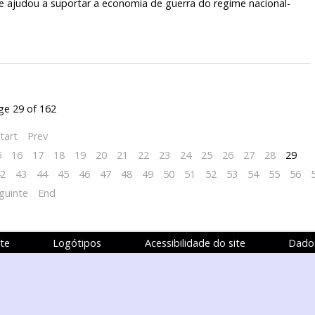
e ajudou a suportar a economia de guerra do regime nacional-
ge 29 of 162
tart
Prev
5
16
17
18
19
20
21
22
23
24
25
26
27
28
29
2
43
44
45
46
47
48
49
50
51
52
53
54
55
56
guinte
End
te
Logótipos
Acessibilidade do site
Dados