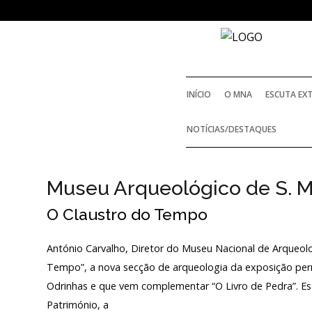
NOTICIAS
INÍCIO
O MNA
ESCUTA EX
Outras Notícias
NOTÍCIAS/DESTAQUES
Arquivo
AGENDA
Museu Arqueológico de S. M
O Claustro do Tempo
Actividades
António Carvalho, Diretor do Museu Nacional de Arqueolog
Arquivo
Tempo”, a nova secção de arqueologia da exposição pe
Odrinhas e que vem complementar “O Livro de Pedra”. E
Património, a
Login