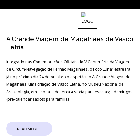
NOTICIAS
A Grande Viagem de Magalhães de Vasco
Letria
Outras
Notícias
Integrado nas Comemorações Oficiais do V Centenário da Viagem
Arquivo
de Circum-Navegação de Fernão Magalhães, o Foco Lunar estreará
já no próximo dia 24 de outubro o espetáculo A Grande Viagem de
AGENDA
Magalhães, uma criação de Vasco Letria, no Museu Nacional de
Arqueologia, em Lisboa. – de terça a sexta para escolas; – domingos
(pré-calendarizados) para famílias.
Actividades
Arquivo
READ MORE...