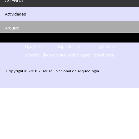
AGENDA
Actividades
Arquivo
Ligações
Mapa do site
Logótipos
Acessibilidade do site
Dados legais
Ficha técnica
Copyright © 2018 - Museu Nacional de Arqueologia