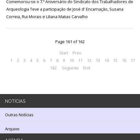
Comemorou-se o 7.º Aniversário do Sindicato dos Trabalhadores de
LOJA
Arqueologia Teve a participação de José d' Encarnação, Susana
Correia, Rui Morais e Liliana Matias Carvalho
Notícias/Destaques
Page 161 of 162
Start
Prev
1
2
3
4
5
6
7
8
9
10
11
12
13
14
15
16
17
162
Seguinte
End
NOTICIAS
Outras Notícias
Arquivo