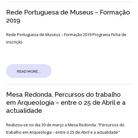
Login
Rede Portuguesa de Museus – Formação
2019
Início
Rede Portuguesa de Museus – Formação 2019 Programa Ficha de
O
MNA
inscrição
ESCUTA
EXTERNA
READ MORE...
130
ANOS
DO
MNA
Mesa Redonda. Percursos do trabalho
em Arqueologia – entre o 25 de Abril e a
Exposições
actualidade
Cooperação
Realizou-se no dia 30 de março a Mesa Redonda. "Percursos do
Serviços
trabalho em Arqueologia – entre o 25 de Abril e a actualidade"