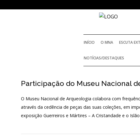
NOTICIAS
INÍCIO
O MNA
ESCUTA EX
Outras Notícias
NOTÍCIAS/DESTAQUES
Arquivo
AGENDA
Participação do Museu Nacional d
O Museu Nacional de Arqueologia colabora com frequênc
Actividades
através da cedência de peças das suas coleções, em imp
Arquivo
exposição Guerreiros e Mártires – A Cristandade e o Isl
Login