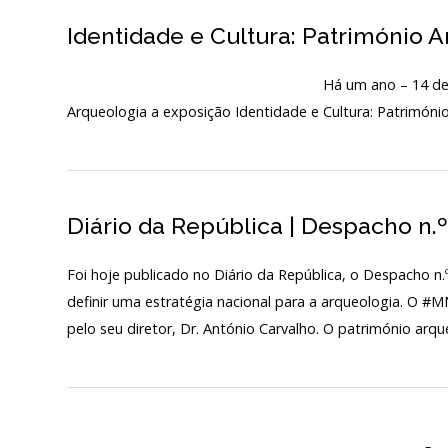
Identidade e Cultura: Património 
Início
Há um ano – 14 de novembro de 2019
O MNA
Arqueologia a exposição Identidade e Cultura: Patrimóni
ESCUTA EXTERNA
130 ANOS DO MNA
Diário da República | Despacho n.
Exposições
Foi hoje publicado no Diário da República, o Despacho n
Cooperação
definir uma estratégia nacional para a arqueologia. O #
Serviços
pelo seu diretor, Dr. António Carvalho. O património arqu
LOJA
Notícias/Destaques