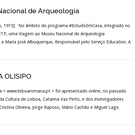
ARQUIVO H
Nacional de Arqueologia
TARIADO
LABORATÓR
los, 1915] No âmbito do programa #EstudoEmCasa, integrado no
EDIÇÕES
IO
la RTP, uma Viagem ao Museu Nacional de Arqueologia
e Maria José Albuquerque, Responsável pelo Serviço Educativo. A
A OLISIPO
na < www.lisboaromana.pt > foi apresentado online, no passado
a Cultura de Lisboa, Catarina Vaz Pinto, e dos investigadores
 Cristina Oliveira, Jorge Raposo, Mário Cachão e Miguel Lago.