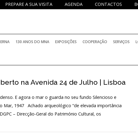
PREPARE A SUA VISITA
AGENDA
CONTACTOS
B
TERNA
130 ANOS DO MNA
EXPOSIÇÕES
COOPERAÇÃO
SERVIÇOS
L
PERMANENTES
PROJETOS NACIONAIS
SERVIÇO DE
oberto na Avenida 24 de Julho | Lisboa
TEMPORÁRIAS
PROJETOS INTERNACIONAIS
SERVIÇO D
enso. E agora o mar o guarda no seu fundo Silencioso e
BIBLIOTECA
ELATÓRIOS OFICIAIS
INTERNACIONAIS COM PARTICIPAÇÃO DO M
SERVIÇO E
 do Mar, 1947 Achado arqueológico “de elevada importância
da DGPC – Direcção-Geral do Património Cultural, os
ARQUIVO H
PROGRAMA
OCOLOS DE COLABORAÇÃO
HISTÓRICO
INVESTIGA