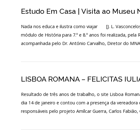
Estudo Em Casa | Visita ao Museu 
PÚBLICO E VOLUN
Início
Nada nos educa e ilustra como viajar [J. L. Vasconce
SERVIÇOS – PREÇÁR
O MNA
módulo de História para 7.º e 8.º anos foi realizada, pe
acompanhada pelo Dr. António Carvalho, Diretor do MNA 
ESCUTA EXTERNA
130 ANOS DO MNA
Exposições
LISBOA ROMANA – FELICITAS IULI
Cooperação
Resultado de três anos de trabalho, o site Lisboa Roma
Serviços
dia 14 de janeiro e contou com a presença da vereadora d
responsáveis pelo projeto Amílcar Guerra, Carlos Fabião,
LOJA
Notícias/Destaques