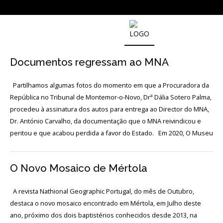
SOBRE
O
Documentos regressam ao MNA
MUSEU
NACIONAL
DE
Partilhamos algumas fotos do momento em que a Procuradora da
ARQUEOLOGIA
República no Tribunal de Montemor-o-Novo, Drª Dália Sotero Palma,
procedeu à assinatura dos autos para entrega ao Director do MNA,
Dr. António Carvalho, da documentação que o MNA reivindicou e
História
peritou e que acabou perdida a favor do Estado. Em 2020, O Museu
O
Fundador
O Novo Mosaico de Mértola
Regulamentos
e
A revista Nathional Geographic Portugal, do mês de Outubro,
Relatórios
destaca o novo mosaico encontrado em Mértola, em Julho deste
Oficiais
ano, próximo dos dois baptistérios conhecidos desde 2013, na