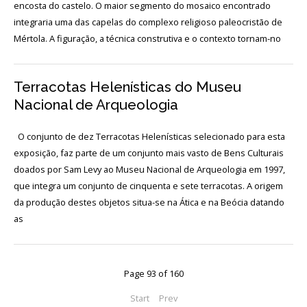
Acordos
encosta do castelo. O maior segmento do mosaico encontrado
e
integraria uma das capelas do complexo religioso paleocristão de
Protocolos
de
Mértola. A figuração, a técnica construtiva e o contexto tornam-no
colaboração
Público
Terracotas Helenísticas do Museu
e
voluntariado
Nacional de Arqueologia
O conjunto de dez Terracotas Helenísticas selecionado para esta
Login
exposição, faz parte de um conjunto mais vasto de Bens Culturais
doados por Sam Levy ao Museu Nacional de Arqueologia em 1997,
que integra um conjunto de cinquenta e sete terracotas. A origem
Início
da produção destes objetos situa-se na Ática e na Beócia datando
as
O
MNA
ESCUTA
Page 93 of 160
EXTERNA
Start
Prev