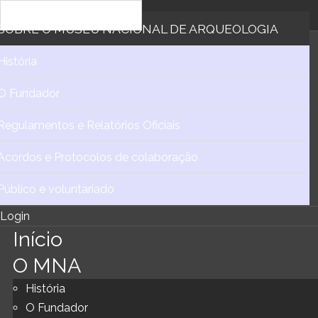
SOBRE
O MUSEU NACIONAL DE ARQUEOLOGIA
História
O Fundador
Regulamentos e Relatórios Oficiais
Acordos e Protocolos de colaboração
Público e voluntariado
Login
Início
O MNA
História
O Fundador