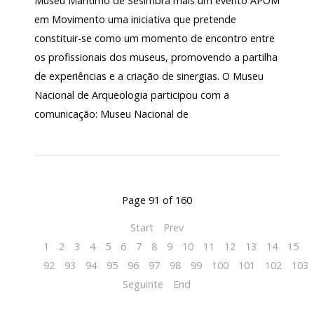
Museu Marítimo de Sesimbra mais um evento APOM
em Movimento uma iniciativa que pretende
constituir-se como um momento de encontro entre
os profissionais dos museus, promovendo a partilha
de experiências e a criação de sinergias. O Museu
Nacional de Arqueologia participou com a
comunicação: Museu Nacional de
Page 91 of 160
Start
Prev
1
2
3
4
5
6
7
8
9
10
11
12
13
14
15
1
92
93
94
95
96
97
98
99
100
101
102
103
Seguinte
End