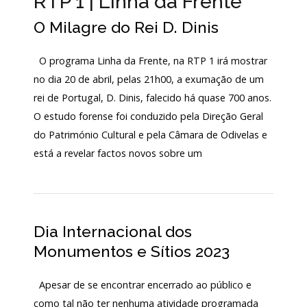
RTP 1 | Linha da Frente
Acordos
O Milagre do Rei D. Dinis
e
Protocolos
de
colaboração
O programa Linha da Frente, na RTP 1 irá mostrar
no dia 20 de abril, pelas 21h00, a exumação de um
Público
e
rei de Portugal, D. Dinis, falecido há quase 700 anos.
voluntariado
O estudo forense foi conduzido pela Direção Geral
do Património Cultural e pela Câmara de Odivelas e
está a revelar factos novos sobre um
Login
Início
Dia Internacional dos
O
Monumentos e Sítios 2023
MNA
ESCUTA
Apesar de se encontrar encerrado ao público e
EXTERNA
como tal não ter nenhuma atividade programada