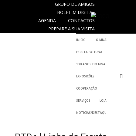
GRUPO DE AMIGOS
BOLETIM DIGITAL
AGENDA
CONTACTOS
SOBRE
PREPARE A SUA VISITA
O
MUSEU
INÍCIO
O MNA
NACIONAL
ESCUTA EXTERNA
DE
ARQUEOLOGIA
130 ANOS DO MNA
EXPOSIÇÕES
História
COOPERAÇÃO
O
SERVIÇOS
LOJA
Fundador
NOTÍCIAS/DESTAQUES
Regulamentos
e
Relatórios
Oficiais