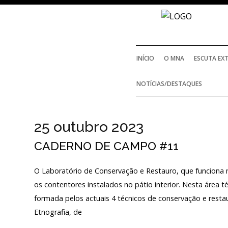
INÍCIO
O MNA
ESCUTA EX
NOTÍCIAS/DESTAQUES
HISTÓRIA
25 outubro 2023
O FUNDADOR
CADERNO DE CAMPO #11
REGULAMENTOS E R
O Laboratório de Conservação e Restauro, que funciona 
os contentores instalados no pátio interior. Nesta área
ACORDOS E PROT
formada pelos actuais 4 técnicos de conservação e resta
Etnografia, de