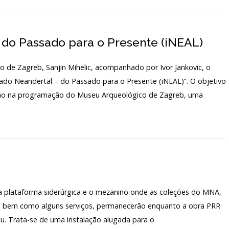
ARQUIVO H
TARIADO
LABORATÓR
 do Passado para o Presente (iNEAL)
EDIÇÕES
IO
 de Zagreb, Sanjin Mihelic, acompanhado por Ivor Jankovic, o
do Neandertal – do Passado para o Presente (iNEAL)”. O objetivo
boração na programação do Museu Arqueológico de Zagreb, uma
 plataforma siderúrgica e o mezanino onde as coleções do MNA,
io, bem como alguns serviços, permanecerão enquanto a obra PRR
eu. Trata-se de uma instalação alugada para o