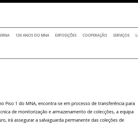
TERNA
130 ANOS DO MNA
EXPOSIÇÕES
COOPERAÇÃO
SERVIÇOS
L
PERMANENTES
PROJETOS NACIONAIS
SERVIÇO DE
TEMPORÁRIAS
PROJETOS INTERNACIONAIS
SERVIÇO D
BIBLIOTECA
ELATÓRIOS OFICIAIS
INTERNACIONAIS COM PARTICIPAÇÃO DO M
SERVIÇO E
no Piso 1 do MNA, encontra-se em processo de transferência para
 técnica de monitorização e armazenamento de colecções, a equipa
ARQUIVO H
PROGRAMA
OCOLOS DE COLABORAÇÃO
HISTÓRICO
INVESTIGA
uro, irá assegurar a salvaguarda permanente das coleções de