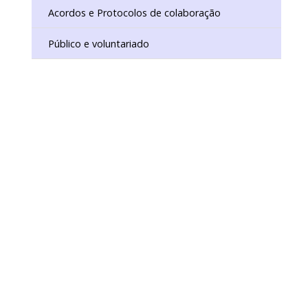
ISTÓRICO DIGITAL
IO DE CONSERVAÇÃO E RESTAURO
Acordos e Protocolos de colaboração
Público e voluntariado