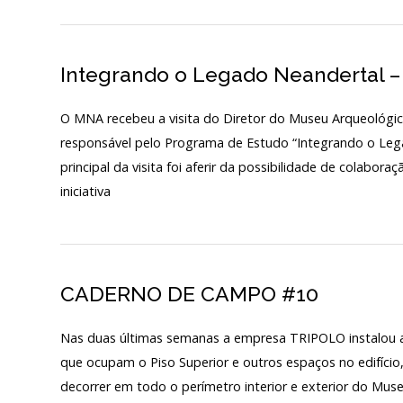
PÚBLICO E VOLUN
Integrando o Legado Neandertal –
SERVIÇOS – PREÇÁR
O MNA recebeu a visita do Diretor do Museu Arqueológico
responsável pelo Programa de Estudo “Integrando o Lega
principal da visita foi aferir da possibilidade de cola
iniciativa
CADERNO DE CAMPO #10
Nas duas últimas semanas a empresa TRIPOLO instalou a
que ocupam o Piso Superior e outros espaços no edifíc
decorrer em todo o perímetro interior e exterior do Mus