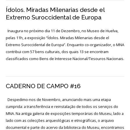
Acordos
e
Ídolos. Miradas Milenarias desde el
Protocolos
de
Extremo Suroccidental de Europa
colaboração
Inaugura no próximo dia 11 de Dezembro, no Museo de Huelva,
Público
e
pelas 11h, a exposição “Ídolos. Miradas Milenarias desde el
voluntariado
Extremo Suroccidental de Europa”. Enquanto co-organizador, o MNA
contribui com 57 bens culturais, dos quais 13 se encontram
classificados como Bens de Interesse Nacional/Tesouros Nacionais.
Login
Início
CADERNO DE CAMPO #16
O
Despedimo-nos de Novembro, anunciando mais uma etapa
MNA
cumprida: a transferência e reinstalação de todos os serviços do
MNA. Na antiga galeria de exposições temporárias do Museu, lado a
ESCUTA
EXTERNA
lado com as colecções arqueológicas e etnográficas, o arquivo
documental e parte do acervo da biblioteca do Museu, encontramos