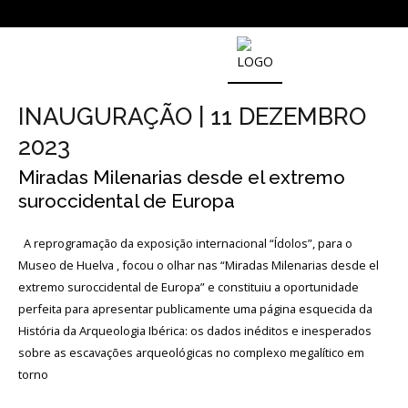
SOBRE
O
INAUGURAÇÃO | 11 DEZEMBRO
MUSEU
NACIONAL
2023
DE
ARQUEOLOGIA
Miradas Milenarias desde el extremo
suroccidental de Europa
História
A reprogramação da exposição internacional “Ídolos”, para o
Museo de Huelva , focou o olhar nas “Miradas Milenarias desde el
O
extremo suroccidental de Europa” e constituiu a oportunidade
Fundador
perfeita para apresentar publicamente uma página esquecida da
História da Arqueologia Ibérica: os dados inéditos e inesperados
Regulamentos
e
sobre as escavações arqueológicas no complexo megalítico em
Relatórios
Oficiais
torno