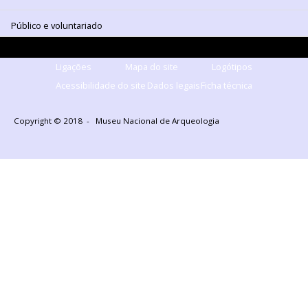
Público e voluntariado
Ligações
Mapa do site
Logótipos
Acessibilidade do site
Dados legais
Ficha técnica
Copyright © 2018 - Museu Nacional de Arqueologia