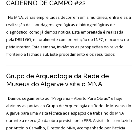
CADERNO DE CAMPO #22
Acordos
e
Protocolos
de
No MNA, várias empreitadas decorrem em simultâneo, entre elas a
colaboração
realização das sondagens geológicas e hidrogeológicas de
diagnóstico, como já demos notícia. Esta empreitada é realizada
Público
e
pela DRILLGO, naturalmente com orientação do LNEC, e ocorreu no
voluntariado
pátio interior. Esta semana, iniciámos as prospeções no relvado
fronteiro à fachada sul. Este procedimento e os resultados
Login
Grupo de Arqueologia da Rede de
Museus do Algarve visita o MNA
Início
Damos seguimento ao "Programa – Aberto Para Obras" e hoje
O
abrimos as portas ao Grupo de Arqueologia da Rede de Museus do
MNA
Algarve para uma visita técnica aos espaços de trabalho do MNA
durante a execução da obra prevista pelo PRR. A visita foi conduzida
ESCUTA
EXTERNA
por António Carvalho, Diretor do MNA, acompanhado por Patrícia