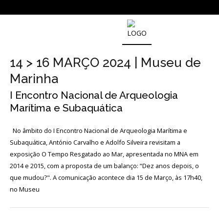
SOBRE
O
14 > 16 MARÇO 2024 | Museu de
MUSEU
NACIONAL
Marinha
DE
ARQUEOLOGIA
I Encontro Nacional de Arqueologia
Marítima e Subaquática
História
No âmbito do I Encontro Nacional de Arqueologia Marítima e
Subaquática, António Carvalho e Adolfo Silveira revisitam a
O
exposição O Tempo Resgatado ao Mar, apresentada no MNA em
Fundador
2014 e 2015, com a proposta de um balanço: “Dez anos depois, o
que mudou?". A comunicação acontece dia 15 de Março, às 17h40,
Regulamentos
e
no Museu
Relatórios
Oficiais