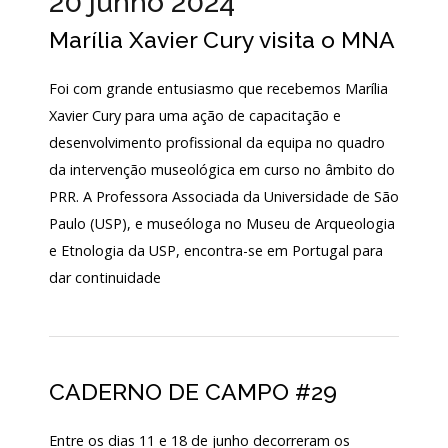
20 junho 2024
Acordos
Marília Xavier Cury visita o MNA
e
Protocolos
de
colaboração
Foi com grande entusiasmo que recebemos Marília
Xavier Cury para uma ação de capacitação e
Público
e
desenvolvimento profissional da equipa no quadro
voluntariado
da intervenção museológica em curso no âmbito do
PRR. A Professora Associada da Universidade de São
Paulo (USP), e museóloga no Museu de Arqueologia
Login
e Etnologia da USP, encontra-se em Portugal para
dar continuidade
Início
O
MNA
CADERNO DE CAMPO #29
ESCUTA
EXTERNA
Entre os dias 11 e 18 de junho decorreram os