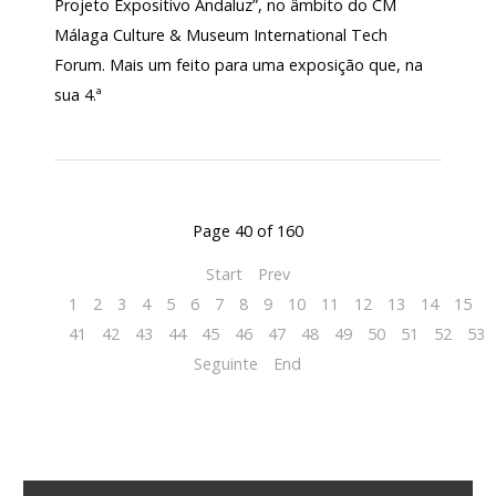
Projeto Expositivo Andaluz”, no âmbito do CM
Málaga Culture & Museum International Tech
Forum. Mais um feito para uma exposição que, na
sua 4.ª
Page 40 of 160
Start
Prev
1
2
3
4
5
6
7
8
9
10
11
12
13
14
15
1
41
42
43
44
45
46
47
48
49
50
51
52
53
Seguinte
End