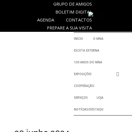
GRUPO DE AMIGOS
BOLETIM DIGITAL
AGENDA
CONTACTOS
SOBRE
PREPARE A SUA VISITA
O
MUSEU
INÍCIO
O MNA
NACIONAL
ESCUTA EXTERNA
DE
ARQUEOLOGIA
130 ANOS DO MNA
EXPOSIÇÕES
História
COOPERAÇÃO
O
SERVIÇOS
LOJA
Fundador
NOTÍCIAS/DESTAQUES
Regulamentos
e
Relatórios
Oficiais