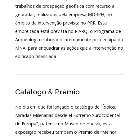
trabalhos de prospeção geofísica com recurso a
130
ANOS
georadar, realizados pela empresa MORPH, no
DO
âmbito da intervenção prevista no PRR. Esta
MNA
empreitada está prevista no P.ARQ, o Programa de
Exposições
Arqueologia elaborado internamente pela equipa do
MNA, para enquadrar as ações que a intervenção no
Cooperação
edificado financiada
Serviços
LOJA
Catálogo & Prémio
Notícias/Destaques
No dia em que foi lançado o catálogo de “Ídolos.
Miradas Milenarias desde el Extremo Suroccidental
de Europa”, patente no Museo de Huelva, esta
exposição recebeu também o Prémio de “Melhor