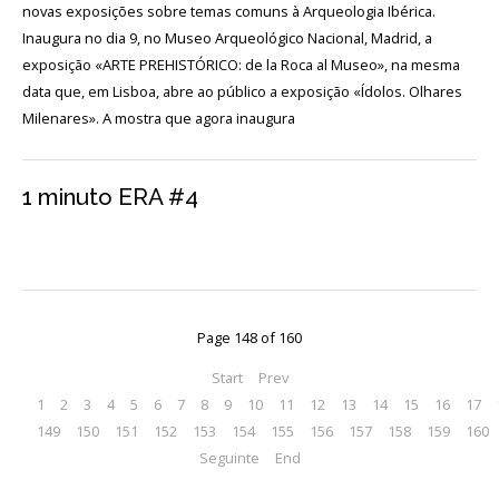
Acordos
novas exposições sobre temas comuns à Arqueologia Ibérica.
e
Inaugura no dia 9, no Museo Arqueológico Nacional, Madrid, a
Protocolos
de
exposição «ARTE PREHISTÓRICO: de la Roca al Museo», na mesma
colaboração
data que, em Lisboa, abre ao público a exposição «Ídolos. Olhares
Milenares». A mostra que agora inaugura
Público
e
voluntariado
1 minuto ERA #4
Login
Início
Page 148 of 160
O
Start
Prev
MNA
1
2
3
4
5
6
7
8
9
10
11
12
13
14
15
16
17
149
150
151
152
153
154
155
156
157
158
159
160
ESCUTA
Seguinte
End
EXTERNA