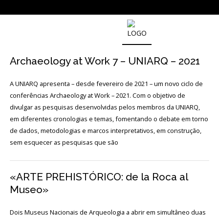
SOBRE
O
Archaeology at Work 7 – UNIARQ – 2021
MUSEU
NACIONAL
DE
A UNIARQ apresenta – desde fevereiro de 2021 – um novo ciclo de
ARQUEOLOGIA
conferências Archaeology at Work – 2021. Com o objetivo de
divulgar as pesquisas desenvolvidas pelos membros da UNIARQ,
em diferentes cronologias e temas, fomentando o debate em torno
História
de dados, metodologias e marcos interpretativos, em construção,
sem esquecer as pesquisas que são
O
Fundador
«ARTE PREHISTÓRICO: de la Roca al
Regulamentos
e
Museo»
Relatórios
Oficiais
Dois Museus Nacionais de Arqueologia a abrir em simultâneo duas