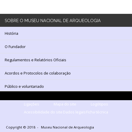
130
ANOS
DO
MNA
SOBRE
O MUSEU NACIONAL DE ARQUEOLOGIA
Exposições
História
Cooperação
O Fundador
Serviços
Regulamentos e Relatórios Oficiais
LOJA
Acordos e Protocolos de colaboração
Notícias/Destaques
Público e voluntariado
Ligações
Mapa do site
Logótipos
Acessibilidade do site
Dados legais
Ficha técnica
Copyright © 2018 - Museu Nacional de Arqueologia