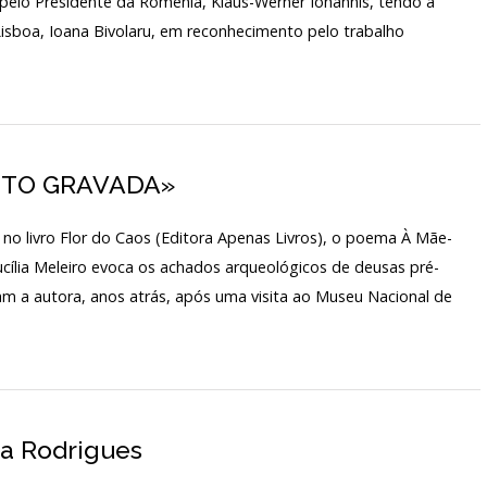
da pelo Presidente da Roménia, Klaus-Werner Iohannis, tendo a
ARQUIVO H
isboa, Ioana Bivolaru, em reconhecimento pelo trabalho
TARIADO
LABORATÓR
EDIÇÕES
IO
STO GRAVADA»
 no livro Flor do Caos (Editora Apenas Livros), o poema À Mãe-
ucília Meleiro evoca os achados arqueológicos de deusas pré-
am a autora, anos atrás, após uma visita ao Museu Nacional de
na Rodrigues