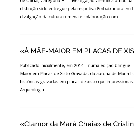
de Oficial, Categoria H – Investigação Científica atribuí
distinção sido entregue pela respetiva Embaixadora em L
PÚBLICO E VOLUN
divulgação da cultura romena e colaboração com
Início
SERVIÇOS – PREÇÁR
O MNA
ESCUTA EXTERNA
«À MÃE-MAIOR EM PLACAS DE XI
130 ANOS DO MNA
Publicado inicialmente, em 2014 – numa edição bilingue –
Exposições
Maior em Placas de Xisto Gravada, da autoria de Maria L
históricas gravadas em placas de xisto que impressionar
Cooperação
Arqueologia –
Serviços
LOJA
Notícias/Destaques
«Clamor da Maré Cheia» de Cristi