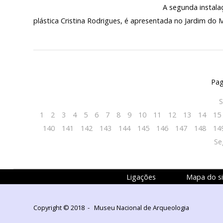
A segunda instalação de “Clamor da Mar
plástica Cristina Rodrigues, é apresentada no Jardim do
Pag
S
1
2
3
4
5
6
7
8
9
10
11
12
13
14
15
140
141
142
143
144
145
146
147
148
14
Se
Ligações
Mapa do si
Copyright © 2018 - Museu Nacional de Arqueologia