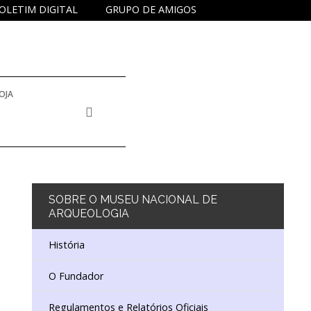
OLETIM DIGITAL
GRUPO DE AMIGOS
OJA
 INVENTÁRIO E COLEÇÕES
E DOCUMENTAÇÃO
SOBRE
O MUSEU NACIONAL DE
ARQUEOLOGIA
NA
DUCATIVO E DE EXTENSÃO CULTURAL
História
O Fundador
ISTÓRICO
 EDUCATIVO
DORES
Regulamentos e Relatórios Oficiais