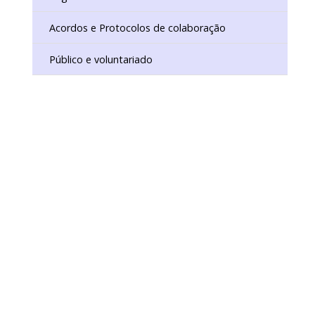
ISTÓRICO DIGITAL
IO DE CONSERVAÇÃO E RESTAURO
Acordos e Protocolos de colaboração
Público e voluntariado