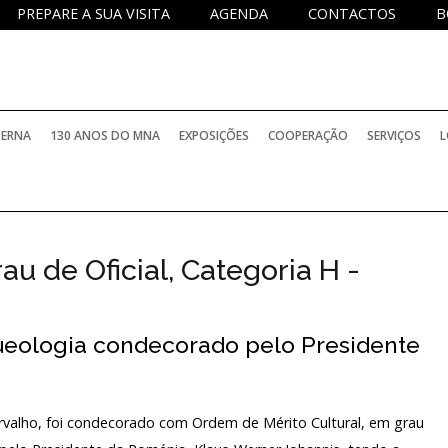
PREPARE A SUA VISITA
AGENDA
CONTACTOS
B
TERNA
130 ANOS DO MNA
EXPOSIÇÕES
COOPERAÇÃO
SERVIÇOS
L
PERMANENTES
PROJETOS NACIONAIS
SERVIÇO DE
au de Oficial, Categoria H -
TEMPORÁRIAS
PROJETOS INTERNACIONAIS
SERVIÇO D
BIBLIOTECA
ELATÓRIOS OFICIAIS
INTERNACIONAIS COM PARTICIPAÇÃO DO M
SERVIÇO E
ueologia condecorado pelo Presidente
ARQUIVO H
PROGRAMA
OCOLOS DE COLABORAÇÃO
HISTÓRICO
INVESTIGA
rvalho, foi condecorado com Ordem de Mérito Cultural, em grau