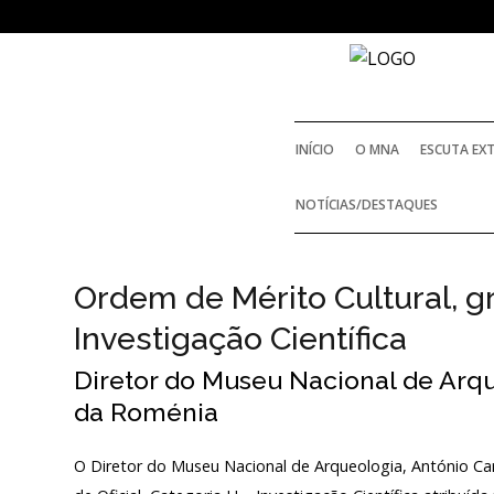
SOBRE
O MUSEU NACIONAL DE
ARQUEOLOGIA
INÍCIO
O MNA
ESCUTA EX
História
NOTÍCIAS/DESTAQUES
HISTÓRIA
O Fundador
Ordem de Mérito Cultural, gr
O FUNDADOR
Regulamentos e Relatórios Oficiais
Investigação Científica
Acordos e Protocolos de colaboração
REGULAMENTOS E R
Diretor do Museu Nacional de Arq
Público e voluntariado
da Roménia
ACORDOS E PROT
O Diretor do Museu Nacional de Arqueologia, António Ca
Login