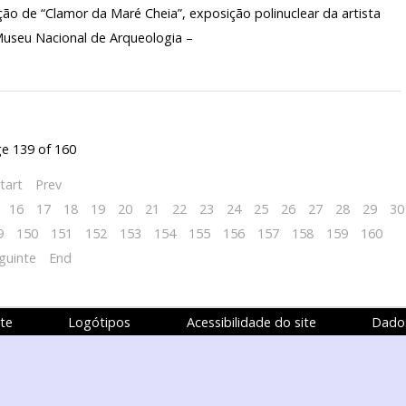
é Cheia”, exposição polinuclear da artista
 Museu Nacional de Arqueologia –
e 139 of 160
tart
Prev
16
17
18
19
20
21
22
23
24
25
26
27
28
29
30
9
150
151
152
153
154
155
156
157
158
159
160
guinte
End
te
Logótipos
Acessibilidade do site
Dados