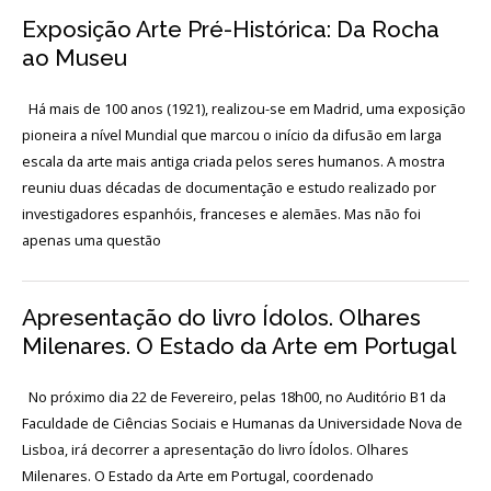
Acordos
e
Exposição Arte Pré-Histórica: Da Rocha
Protocolos
ao Museu
de
colaboração
Há mais de 100 anos (1921), realizou-se em Madrid, uma exposição
Público
pioneira a nível Mundial que marcou o início da difusão em larga
e
voluntariado
escala da arte mais antiga criada pelos seres humanos. A mostra
reuniu duas décadas de documentação e estudo realizado por
investigadores espanhóis, franceses e alemães. Mas não foi
apenas uma questão
Login
Apresentação do livro Ídolos. Olhares
Início
Milenares. O Estado da Arte em Portugal
O
MNA
No próximo dia 22 de Fevereiro, pelas 18h00, no Auditório B1 da
Faculdade de Ciências Sociais e Humanas da Universidade Nova de
ESCUTA
Lisboa, irá decorrer a apresentação do livro Ídolos. Olhares
EXTERNA
Milenares. O Estado da Arte em Portugal, coordenado