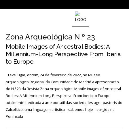
SOBRE
O
Zona Arqueológica N.º 23
MUSEU
NACIONAL
Mobile Images of Ancestral Bodies: A
DE
Millennium-Long Perspective From Iberia
ARQUEOLOGIA
to Europe
Teve lugar, ontem, 24 de fevereiro de 2022, no Museo
História
Arqueológico Regional da Comunidade de Madrid a apresentação
O
do N.º 23 da Revista Zona Arqueológica: Mobile Images of Ancestral
Fundador
Bodies: A Millennium-Long Perspective From Iberia to Europe
totalmente dedicada à arte portátil das sociedades agro-pastoris do
Regulamentos
Calcolítico, uma linguagem artística – sabemos hoje – surgida na
e
Relatórios
Península
Oficiais