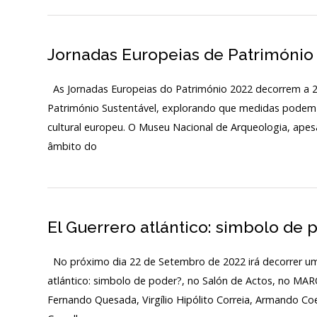
Início
Jornadas Europeias de Património
O MNA
As Jornadas Europeias do Património 2022 decorrem a 2
ESCUTA EXTERNA
Património Sustentável, explorando que medidas podem s
cultural europeu. O Museu Nacional de Arqueologia, apesa
130 ANOS DO MNA
âmbito do
Exposições
Cooperação
El Guerrero atlántico: simbolo de 
Serviços
LOJA
No próximo dia 22 de Setembro de 2022 irá decorrer uma
atlántico: simbolo de poder?, no Salón de Actos, no MAR
Notícias/Destaques
Fernando Quesada, Virgílio Hipólito Correia, Armando Co