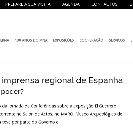
PREPARE A SUA VISITA
AGENDA
CONTACTOS
B
TERNA
130 ANOS DO MNA
EXPOSIÇÕES
COOPERAÇÃO
SERVIÇOS
L
 imprensa regional de Espanha
e poder?
o da Jornada de Conferências sobre a exposição El Guerrero
o corrente no Salón de Actos, no MARQ. Museo Arqueológico de
ica teve por parte do Governo e