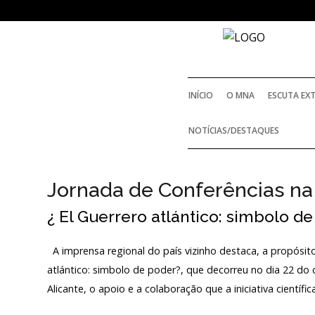
NOTICIAS
INÍCIO
O MNA
ESCUTA EX
Outras Notícias
NOTÍCIAS/DESTAQUES
Arquivo
AGENDA
Jornada de Conferências na
¿ El Guerrero atlántico: simbolo d
Actividades
A imprensa regional do país vizinho destaca, a propósit
Arquivo
atlántico: simbolo de poder?, que decorreu no dia 22 d
Alicante, o apoio e a colaboração que a iniciativa científ
Login