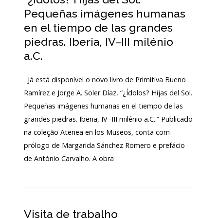
Login
Pequeñas imágenes humanas
en el tiempo de las grandes
Início
piedras. Iberia, IV–III milénio
a.C.
O
MNA
Já está disponível o novo livro de Primitiva Bueno
ESCUTA
Ramírez e Jorge A. Soler Díaz, “¿Ídolos? Hijas del Sol.
EXTERNA
Pequeñas imágenes humanas en el tiempo de las
130
grandes piedras. Iberia, IV–III milénio a.C..” Publicado
ANOS
na coleção Atenea en los Museos, conta com
DO
prólogo de Margarida Sánchez Romero e prefácio
MNA
de António Carvalho. A obra
Exposições
Cooperação
Serviços
Visita de trabalho