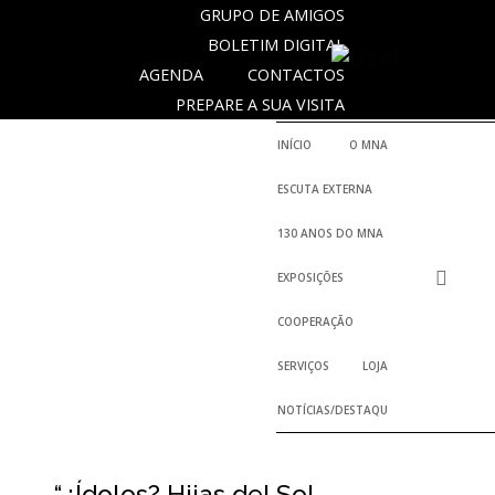
GRUPO DE AMIGOS
BOLETIM DIGITAL
AGENDA
CONTACTOS
NOTICIAS
PREPARE A SUA VISITA
INÍCIO
O MNA
Outras
ESCUTA EXTERNA
Notícias
130 ANOS DO MNA
Arquivo
EXPOSIÇÕES
AGENDA
COOPERAÇÃO
Actividades
SERVIÇOS
LOJA
NOTÍCIAS/DESTAQUES
Arquivo
“¿Ídolos? Hijas del Sol.