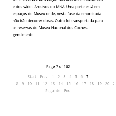
e dos vários Arquivos do MNA. Uma parte está em
espaços do Museu onde, nesta fase da empreitada
não irão decorrer obras. Outra foi transportada para
as reservas do Museu Nacional dos Coches,
gentilmente
Page 7 of 162
Start
Prev
1
2
3
4
5
6
7
8
9
10
11
12
13
14
15
16
17
18
19
20
2
Seguinte
End