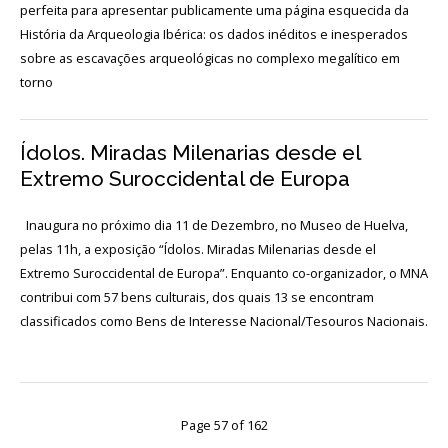
Login
perfeita para apresentar publicamente uma página esquecida da
História da Arqueologia Ibérica: os dados inéditos e inesperados
sobre as escavações arqueológicas no complexo megalítico em
Início
torno
O
MNA
Ídolos. Miradas Milenarias desde el
ESCUTA
Extremo Suroccidental de Europa
EXTERNA
Inaugura no próximo dia 11 de Dezembro, no Museo de Huelva,
130
pelas 11h, a exposição “Ídolos. Miradas Milenarias desde el
ANOS
Extremo Suroccidental de Europa”. Enquanto co-organizador, o MNA
DO
MNA
contribui com 57 bens culturais, dos quais 13 se encontram
classificados como Bens de Interesse Nacional/Tesouros Nacionais.
Exposições
Cooperação
Serviços
Page 57 of 162