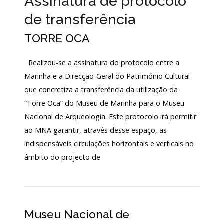
Assinatura de protocolo
Login
de transferência
TORRE OCA
Início
O
Realizou-se a assinatura do protocolo entre a
MNA
Marinha e a Direcção-Geral do Património Cultural
que concretiza a transferência da utilização da
ESCUTA
EXTERNA
“Torre Oca” do Museu de Marinha para o Museu
Nacional de Arqueologia. Este protocolo irá permitir
130
ao MNA garantir, através desse espaço, as
ANOS
DO
indispensáveis circulações horizontais e verticais no
MNA
âmbito do projecto de
Exposições
Cooperação
Museu Nacional de
Serviços