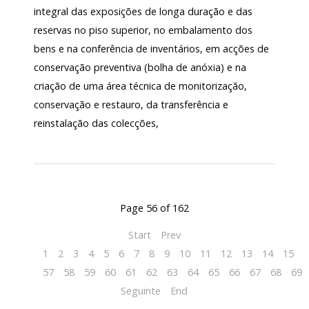
integral das exposições de longa duração e das
reservas no piso superior, no embalamento dos
bens e na conferência de inventários, em acções de
conservação preventiva (bolha de anóxia) e na
criação de uma área técnica de monitorização,
conservação e restauro, da transferência e
reinstalação das colecções,
Page 56 of 162
Start
Prev
1
2
3
4
5
6
7
8
9
10
11
12
13
14
15
1
57
58
59
60
61
62
63
64
65
66
67
68
69
Seguinte
End