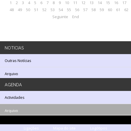
1
2
3
4
5
6
7
8
9
10
11
12
13
14
15
16
17
LOJA
48
49
50
51
52
53
54
55
56
57
58
59
60
61
62
Seguinte
End
Notícias/Destaques
NOTICIAS
Outras Notícias
Arquivo
AGENDA
Actividades
Arquivo
Ligações
Mapa do site
Logótipos