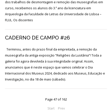
Login
dos trabalhos de desmontagem e remoção das museografias em
curso, recebemos os alunos do 3.º ano da licenciatura em
Arqueologia da Faculdade de Letras da Universidade de Lisboa –
Início
FLUL. Os discentes
O
MNA
CADERNO DE CAMPO #26
ESCUTA
EXTERNA
Terminou, antes do prazo final da empreitada, a remoção da
museografia da antiga exposição “Religiões da Lusitânia”! Toda a
130
galeria foi agora devolvida à sua integridade original. Assim,
ANOS
anunciamos que é neste espaço que vamos celebrar o Dia
DO
Internacional dos Museus 2024, dedicado aos Museus, Educação e
MNA
Investigação, no dia 18 de maio (sábado).
Exposições
Cooperação
Page 47 of 162
Serviços
Start
Prev